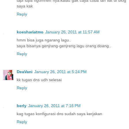
tapi lupa ngomnen nya.kalau gak caya coba lah liat di blog
saya kak
Reply
koeshariatmo
January 26, 2011 at 11:57 AM
hmm bisa juga ngarang lagu..
saya bisanya genjrang-genjreng lagu orang doang..
Reply
DeaVani
January 26, 2011 at 5:24 PM
kk tugas dns udh selesai
Reply
berly
January 26, 2011 at 7:16 PM
kag tugas konfigurasi dns sudah saya kerjakan
Reply