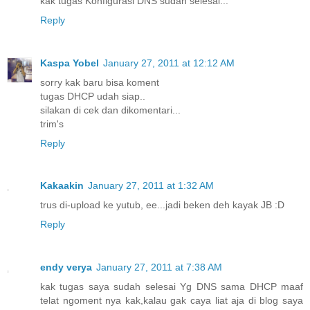
kak tugas Konfigurasi DNS sudah selesai...
Reply
Kaspa Yobel
January 27, 2011 at 12:12 AM
sorry kak baru bisa koment
tugas DHCP udah siap..
silakan di cek dan dikomentari...
trim's
Reply
Kakaakin
January 27, 2011 at 1:32 AM
trus di-upload ke yutub, ee...jadi beken deh kayak JB :D
Reply
endy verya
January 27, 2011 at 7:38 AM
kak tugas saya sudah selesai Yg DNS sama DHCP maaf
telat ngoment nya kak,kalau gak caya liat aja di blog saya