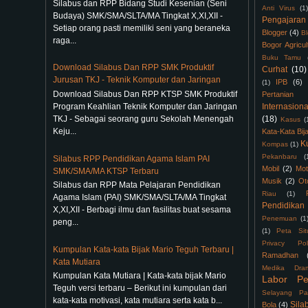
Silabus dan RPP Bidang Studi Kesenian (Seni
Anti Virus
(1)
Budaya) SMK/SMA/SLTA/MA Tingkat X,XI,XII -
Pengajaran
Setiap orang pasti memiliki seni yang beraneka
Blogger
(4)
B
raga...
Bogor Agricul
Buku Tamu
Download Silabus Dan RPP SMK Produktif
Curhat
(10)
Jurusan TKJ - Teknik Komputer dan Jaringan
IPB
(6)
(1)
Download Silabus Dan RPP KTSP SMK Produktif
Pertanian
Program Keahlian Teknik Komputer dan Jaringan
Internasiona
TKJ - Sebagai seorang guru Sekolah Menengah
(18)
Kasus
(
Keju...
Kata-Kata Bij
K
Kompas
(1)
Pekanbaru
(
Silabus RPP Pendidikan Agama Islam PAI
Mobil
(2)
Mot
SMK/SMA/MA KTSP Terbaru
Musik
(2)
Ot
Silabus dan RPP Mata Pelajaran Pendidikan
Riau
(1)
Agama Islam (PAI) SMK/SMA/SLTA/MA Tingkat
Pendidikan
X,XI,XII - Berbagi ilmu dan fasilitas buat sesama
Penemuan
(1
peng...
(1)
Peta Sit
Privacy Pol
Kumpulan Kata-kata Bijak Mario Teguh Terbaru |
Ramadhan
Kata Mutiara
Medika Dra
Kumpulan Kata Mutiara | Kata-kata bijak Mario
Labor Pe
Teguh versi terbaru – Berikut ini kumpulan dari
Selayang Pa
kata-kata motivasi, kata mutiara serta kata b...
Sila
Bola
(4)