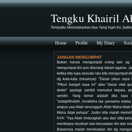
Tengku Khairil A
Tempatku Melampiaskan Apa Yang Ingin Ku Jadik
Home
Profile
My Diary
Soci
JANGAN MENGUMPAT
Bukan hanya mengumpat orang lain yg d
mengumpat diri pun dilarang dalam agama. J
ketika kita lupa sesuatu lalu kita mengumpat dir
dg kata-kata (misalnya): "Dasar pikun saya i
"Pikun banget saya ini" atau "dasar otak g
dedel" apalagi sambil memukul kepala at
sendiri. Yang benar adalah jika lupa 
"astaghfirullah, innallaha laa yanaamu walaa
ampun yaa Allah sesungguh Allah Maha tidak t
Maha tidak pelupa". Justru kita malah memo
NYA: "Yaa Allah lindungilah aku dari sifat pe
membawa musibah dan kerusakan diri dan oran
Bukannya malah mendoakan diri dg mengum