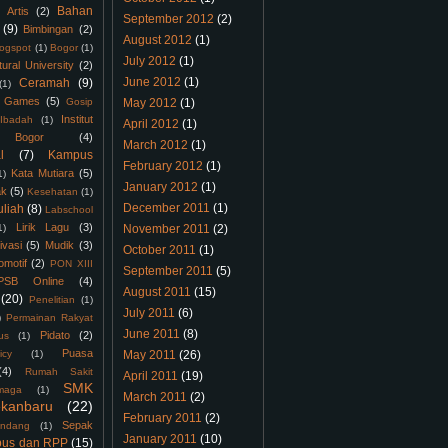
Bahan
Artis
(2)
September 2012
(2)
(9)
Bimbingan
(2)
August 2012
(1)
logspot
(1)
Bogor
(1)
July 2012
(1)
tural University
(2)
June 2012
(1)
Ceramah
(9)
(1)
Games
(5)
Gosip
May 2012
(1)
Institut
Ibadah
(1)
April 2012
(1)
 Bogor
(4)
March 2012
(1)
l
(7)
Kampus
February 2012
(1)
Kata Mutiara
(5)
1)
January 2012
(1)
ak
(5)
Kesehatan
(1)
December 2011
(1)
uliah
(8)
Labschool
Lirik Lagu
(3)
1)
November 2011
(2)
ivasi
(5)
Mudik
(3)
October 2011
(1)
omotif
(2)
PON XIII
September 2011
(5)
PSB Online
(4)
August 2011
(15)
(20)
Penelitian
(1)
July 2011
(6)
)
Permainan Rakyat
June 2011
(8)
Pidato
(2)
us
(1)
Puasa
icy
(1)
May 2011
(26)
(4)
Rumah Sakit
April 2011
(19)
SMK
maga
(1)
March 2011
(2)
kanbaru
(22)
February 2011
(2)
Sepak
ndang
(1)
January 2011
(10)
bus dan RPP
(15)