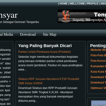
|
HOME
|
WELLCOME
|
PROFILE
|
ABO
hsyar
an Sebagai Goresan Tanganku
al Media
Download
Site Map
Yang Paling Banyak Dicari
Penting
ilarang
Website Wi
Pantun Untuk Pembawa Acara (Protokol)
anganlah
Foto-Foto
Sekedar ingin membuat dokumentasi kegiatan
i sendiri
Foto Keren
yang berupa rentetan pantun untuk pembawa
ni" atau
acara resmi (protokol). Pantun ini saya postingkan
Kumpulan K
ua sudah
seke...
Kata-Kata 
au jidad
ucapkan
Download S
Silabus RPP Jurusan Akuntansi KTSP Produktif
 yashu =
Download T
SMK Kelas X/XI/XII
idur dan
Download Silabus dan RPP Produktif Jurusan
Optimasi S
hon kpd-
Akuntansi SMK Tingkat X,XI,XII - Akuntansi
lupa yang
merupakan ilmu yang banyak mempelajari
g lain".
didunia peng...
pat diri