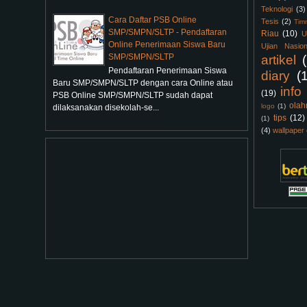
Teknologi
(3)
Cara Daftar PSB Online
Tesis
(2)
Tim
SMP/SMPN/SLTP - Pendaftaran
Riau
(10)
U
Online Penerimaan Siswa Baru
Ujian Nasion
SMP/SMPN/SLTP
artikel
Pendaftaran Penerimaan Siswa
diary
(
Baru SMP/SMPN/SLTP dengan cara Online atau
info
(19)
PSB Online SMP/SMPN/SLTP sudah dapat
olah
logo
(1)
dilaksanakan disekolah-se...
tips
(12)
(1)
(4)
wallpaper