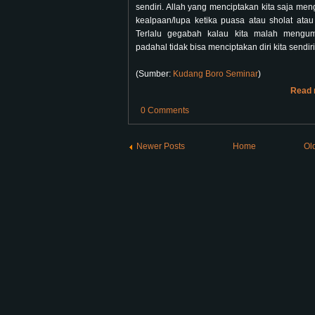
sendiri. Allah yang menciptakan kita saja me
kealpaan/lupa ketika puasa atau sholat atau 
Terlalu gegabah kalau kita malah mengum
padahal tidak bisa menciptakan diri kita sendiri
(Sumber:
Kudang Boro Seminar
)
Read 
0 Comments
Newer Posts
Home
Ol