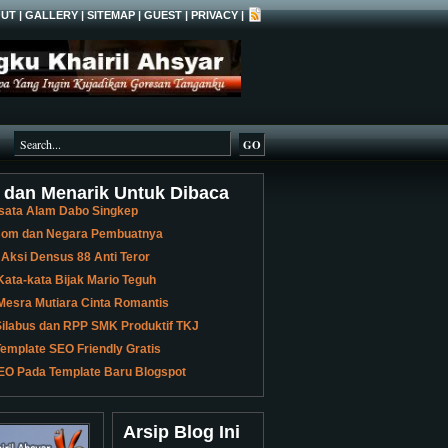
UT
|
GALLERY
|
SITEMAP
|
GUEST
|
PRIVACY
|
 dan Menarik Untuk Dibaca
sata Alam Dabo Singkep
 Bom dan Negara Pembuatnya
 Aksi Densus 88 Anti Teror
ata-kata Bijak Mario Teguh
Mesra Mutiara Cinta Romantis
ilabus dan RPP SMK Produktif TKJ
emplate SEO Friendly Gratis
EO Pada Template Baru Blogspot
Arsip Blog Ini