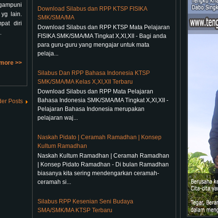
ngampuni
Download Silabus dan RPP KTSP FISIKA
yg lain.
SMK/SMA/MA
pat diri
Download Silabus dan RPP KTSP Mata Pelajaran
.
FISIKA SMK/SMA/MA Tingkat X,XI,XII - Bagi anda
para guru-guru yang mengajar untuk mata
pelaja...
more >>
Silabus Dan RPP Bahasa Indonesia KTSP
SMK/SMA/MA Kelas X,XI,XII Terbaru
Download Silabus dan RPP Mata Pelajaran
Bahasa Indonesia SMK/SMA/MA Tingkat X,XI,XII -
der Posts
Pelajaran Bahasa Indonesia merupakan
pelajaran waj...
Naskah Pidato | Ceramah Ramadhan | Konsep
Kultum Ramadhan
Naskah Kultum Ramadhan | Ceramah Ramadhan
| Konsep Pidato Ramadhan - Di bulan Ramadhan
biasanya kita sering mendengarkan ceramah-
ceramah si...
Silabus RPP Kesenian Seni Budaya
SMA/SMK/MA KTSP Terbaru