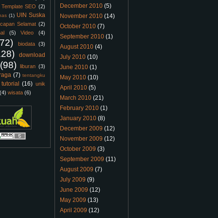
December 2010
(5)
Template SEO
(2)
UIN Suska
nas
(1)
November 2010
(14)
capan Selamat
(2)
October 2010
(7)
al
(5)
Video
(4)
September 2010
(1)
(72)
biodata
(3)
August 2010
(4)
128)
download
July 2010
(10)
(98)
liburan
(3)
June 2010
(1)
raga
(7)
tentangku
May 2010
(10)
tutorial
(16)
unik
April 2010
(5)
(4)
wisata
(6)
March 2010
(21)
February 2010
(1)
January 2010
(8)
December 2009
(12)
November 2009
(12)
October 2009
(3)
September 2009
(11)
August 2009
(7)
July 2009
(9)
June 2009
(12)
May 2009
(13)
April 2009
(12)