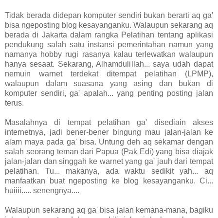
Tidak berada didepan komputer sendiri bukan berarti aq ga'
bisa ngeposting blog kesayanganku. Walaupun sekarang aq
berada di Jakarta dalam rangka Pelatihan tentang aplikasi
pendukung salah satu instansi pemerintahan namun yang
namanya hobby rugi rasanya kalau terlewatkan walaupun
hanya sesaat. Sekarang, Alhamdulillah... saya udah dapat
nemuin warnet terdekat ditempat pelatihan (LPMP),
walaupun dalam suasana yang asing dan bukan di
komputer sendiri, ga' apalah... yang penting posting jalan
terus.
Masalahnya di tempat pelatihan ga' disediain akses
internetnya, jadi bener-bener bingung mau jalan-jalan ke
alam maya pada ga' bisa. Untung deh aq sekamar dengan
salah seorang teman dari Papua (Pak Edi) yang bisa diajak
jalan-jalan dan singgah ke warnet yang ga' jauh dari tempat
pelatihan. Tu... makanya, ada waktu sedikit yah... aq
manfaatkan buat ngeposting ke blog kesayanganku. Ci...
huiiii..... senengnya....
Walaupun sekarang aq ga' bisa jalan kemana-mana, bagiku