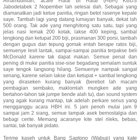
Alhamdulillah, acare Halal Bi Halal (HBH) KBDS
Jabodetabek 2 Nopember lah selesai dah. Sebagai yang
diamanatkan jadi ketue panitia, ringan betol rasenye kepale
saye. Tambah lagi yang datang lumayan banyak, dekat lah
500 orang. Tak ade yang menghitong satu satu, tapi yang
jelas nasi lemak 200 kotak, lakse 400 keping, sambal
lengkong dan ketupat 200 biji, prasmanan 300 porsi, tambah
dengan gugus dan tepung gomak entah berape ratos biji,
semuenye lesit lantak, sampai-sampai panitia terpakse beli
McDonald karene tak dapat makan.
Semue penat dan
pening di muke panitia sise-sise begadang semalam suntuk
saye tengok langsong hilang. Semuenye nampak sangat
senang, karene selain lakse dan ketupat + sambal lengkong
yang diraseken kurang banyak (berebot lah macam
pembagian sembako, maklomlah mungken ade yang
bertahon-tahon tak jumpe bende alah tu), dan sound system
yang agak kurang mantap, tak adelah perkare serius yang
mengganggu acara HBH ini. 5 jam penoh mulai jam 9
sampai jam 2 siang, semue tampak asek bernostalgia dan
bebagi cerite. Memang acaranye kite stel rileks, bebas,
santai, tak banyak pidato.
Terime kaseh untuk Bang Saptono (Wabup) yang kate