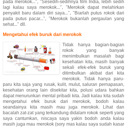
pada merokok...", "Sesedih-sedihnya film India, lebih sedih
lagi kalau saya merokok...", "Merokok dapat melahirkan
penyakit baru dalam diri saya...", "Biarlah putus rokok dari
pada putus pacar...", "Merokok bukanlah pergaulan yang
sehat..." dll.
Mengetahui efek buruk dari merokok
Tidak hanya bagian-bagian
rokok yang banyak
menimbulkan masalah bagi
kesehatan kita, masih banyak
sekali efek-efek buruk yang
ditimbulkan akibat dari kita
merokok. Tidak hanya paru-
paru kita saja yang rusak, kulit, mulut, saluran pernapasan,
kesehatan orang lain disekitar kita, polusi udara bahkan
dapat menurunkan mental pribadi kita. Jadi kalau kita sudah
mengetahui efek buruk dari merokok, bodoh kalau
seandainya kita masih mau juga merokok. Lihat dan
bacalah zat-zat yang terkandung didalam rokok seperti yang
saya cantumkan, niscaya saya yakin bodoh anda kalau
masih juga mau merokok (sory mas kalau saya sudah kasar