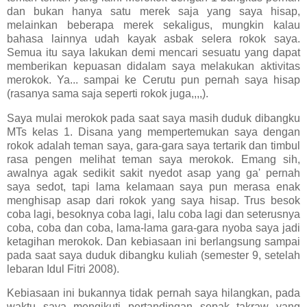
dan bukan hanya satu merek saja yang saya hisap,
melainkan beberapa merek sekaligus, mungkin kalau
bahasa lainnya udah kayak asbak selera rokok saya.
Semua itu saya lakukan demi mencari sesuatu yang dapat
memberikan kepuasan didalam saya melakukan aktivitas
merokok. Ya... sampai ke Cerutu pun pernah saya hisap
(rasanya sama saja seperti rokok juga,,,,).
Saya mulai merokok pada saat saya masih duduk dibangku
MTs kelas 1. Disana yang mempertemukan saya dengan
rokok adalah teman saya, gara-gara saya tertarik dan timbul
rasa pengen melihat teman saya merokok. Emang sih,
awalnya agak sedikit sakit nyedot asap yang ga' pernah
saya sedot, tapi lama kelamaan saya pun merasa enak
menghisap asap dari rokok yang saya hisap. Trus besok
coba lagi, besoknya coba lagi, lalu coba lagi dan seterusnya
coba, coba dan coba, lama-lama gara-gara nyoba saya jadi
ketagihan merokok. Dan kebiasaan ini berlangsung sampai
pada saat saya duduk dibangku kuliah (semester 9, setelah
lebaran Idul Fitri 2008).
Kebiasaan ini bukannya tidak pernah saya hilangkan, pada
waktu saya mengikuti pertandingan sepak takraw yang