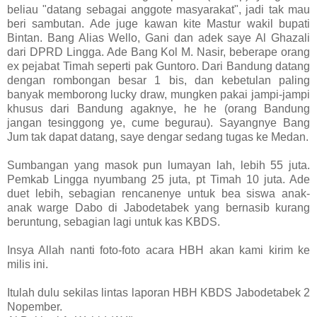
beliau "datang sebagai anggote masyarakat", jadi tak mau
beri sambutan. Ade juge kawan kite Mastur wakil bupati
Bintan. Bang Alias Wello, Gani dan adek saye Al Ghazali
dari DPRD Lingga. Ade Bang Kol M. Nasir, beberape orang
ex pejabat Timah seperti pak Guntoro. Dari Bandung datang
dengan rombongan besar 1 bis, dan kebetulan paling
banyak memborong lucky draw, mungken pakai jampi-jampi
khusus dari Bandung agaknye, he he (orang Bandung
jangan tesinggong ye, cume begurau). Sayangnye Bang
Jum tak dapat datang, saye dengar sedang tugas ke Medan.
Sumbangan yang masok pun lumayan lah, lebih 55 juta.
Pemkab Lingga nyumbang 25 juta, pt Timah 10 juta. Ade
duet lebih, sebagian rencanenye untuk bea siswa anak-
anak warge Dabo di Jabodetabek yang bernasib kurang
beruntung, sebagian lagi untuk kas KBDS.
Insya Allah nanti foto-foto acara HBH akan kami kirim ke
milis ini.
Itulah dulu sekilas lintas laporan HBH KBDS Jabodetabek 2
Nopember.