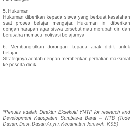
5. Hukuman
Hukuman diberikan kepada siswa yang berbuat kesalahan
saat proses belajar mengajar. Hukuman ini diberikan
dengan harapan agar siswa tersebut mau merubah diri dan
berusaha memacu motivasi belajarnya.
6. Membangkitkan dorongan kepada anak didik untuk
belajar
Strateginya adalah dengan memberikan perhatian maksimal
ke peserta didik.
7. Membentuk kebiasaan belajar yang baik
8. Membantu kesulitan belajar anak didik secara individual
maupun kelompok
9. Menggunakan metode yang bervariasi, dan
10. Menggunakan media yang baik dan sesuai dengan
tujuan pembelajaran
*Penulis adalah Direktur Eksekutif YNTP for research and
Development Kabupaten Sumbawa Barat – NTB (Tode
Dasan, Desa Dasan Anyar, Kecamatan Jereweh, KSB)