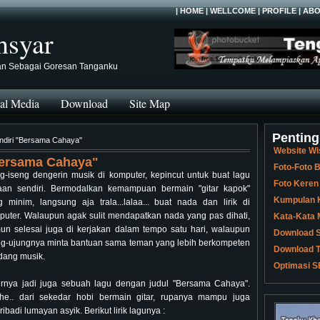
|
HOME
|
WELLCOME
|
PROFILE
|
ABO
hsyar
an Sebagai Goresan Tanganku
al Media
Download
Site Map
Penting
ndiri "Bersama Cahaya"
Website Wi
Bersama Cahaya"
Foto-Foto
ng-iseng dengerin musik di komputer, kepincut untuk buat lagu
Foto Keren
taan sendiri. Bermodalkan kemampuan bermain "gitar kapok"
Kumpulan K
g minim, langsung aja trala...lalaa... buat nada dan lirik di
puter. Walaupun agak sulit mendapatkan nada yang pas dihati,
Kata-Kata 
un selesai juga di kerjakan dalam tempo satu hari, walaupun
Download S
ng-ujungnya minta bantuan sama teman yang lebih berkompeten
Download T
dang musik.
Optimasi S
irnya jadi juga sebuah lagu dengan judul "Bersama Cahaya".
.he.. dari sekedar hobi bermain gitar, rupanya mampu juga
ibadi lumayan asyik. Berikut lirik lagunya :