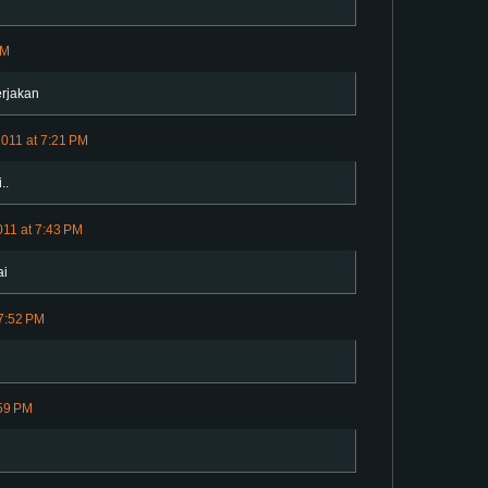
PM
erjakan
2011 at 7:21 PM
..
011 at 7:43 PM
ai
 7:52 PM
:59 PM