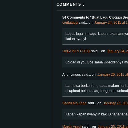
COMMENTS :
54 Comments to “Buat Lagu Ciptaan Se
ceritatugu
said...
on
January 24, 2011 at 
bagus juga nih lagu, kapan rekamannya, 
ikutan nyanyi
HALAMAN PUTIH
said...
on
January 24, 
upload di youtube sama videoklipnya ma
Anonymous said...
on
January 25, 2011 a
baru bisa berkunjung pada malam hari se
di upload belum mas, pengen download
Fadhil Maulana
said...
on
January 25, 201
Kapan kapan nyanyiin kak :D.hahahaha
Marda Arauf
said...
on
January 25, 2011 a