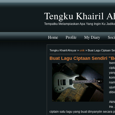
Tengku Khairil A
Tempatku Melampiaskan Apa Yang Ingin Ku Jadik
Home
Profile
My Diary
Soci
Tengku Khairil Ahsyar »
unik
» Buat Lagu Ciptaan Se
Buat Lagu Ciptaan Sendiri "
Ise
cip
yan
kom
nam
uju
dibi
Akh
He.
ciptain satu lagu yang buat dinyanyiin secara pr