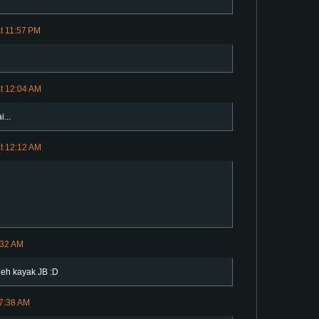
t 11:57 PM
at 12:04 AM
...
at 12:12 AM
:32 AM
 deh kayak JB :D
 7:38 AM