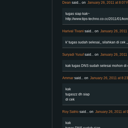
Dean
said...
on
January 26, 2011 at 8:07
tugas siap kak~
http://www.tips-techno.co.cc/2011/01/k
Harival Tivani
said...
on
January 26, 2011 
k' tugas sudah selesai,, silahkan di cek ,,
Suryadi Yusuf
said...
on
January 26, 2011 
kak tugas DNS sudah selesai mohon di c
Ammar
said...
on
January 26, 2011 at 8:2
kak
tugaszz dh siap
di cek
Roy Satrio
said...
on
January 26, 2011 at 
kak