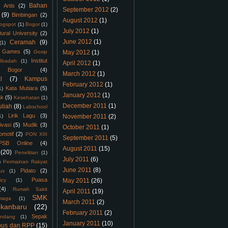
Bahan
Artis
(2)
September 2012
(2)
(9)
Bimbingan
(2)
August 2012
(1)
logspot
(1)
Bogor
(1)
July 2012
(1)
tural University
(2)
June 2012
(1)
Ceramah
(9)
(1)
Games
(5)
Gosip
May 2012
(1)
Institut
Ibadah
(1)
April 2012
(1)
 Bogor
(4)
March 2012
(1)
l
(7)
Kampus
February 2012
(1)
Kata Mutiara
(5)
1)
January 2012
(1)
ak
(5)
Kesehatan
(1)
December 2011
(1)
uliah
(8)
Labschool
Lirik Lagu
(3)
1)
November 2011
(2)
ivasi
(5)
Mudik
(3)
October 2011
(1)
omotif
(2)
PON XIII
September 2011
(5)
PSB Online
(4)
August 2011
(15)
(20)
Penelitian
(1)
July 2011
(6)
)
Permainan Rakyat
June 2011
(8)
Pidato
(2)
us
(1)
Puasa
icy
(1)
May 2011
(26)
(4)
Rumah Sakit
April 2011
(19)
SMK
maga
(1)
March 2011
(2)
kanbaru
(22)
February 2011
(2)
Sepak
ndang
(1)
January 2011
(10)
bus dan RPP
(15)