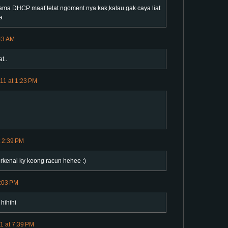
ama DHCP maaf telat ngoment nya kak,kalau gak caya liat
a
:43 AM
t..
11 at 1:23 PM
t 2:39 PM
erkenal ky keong racun hehee :)
3:03 PM
 hihihi
1 at 7:39 PM