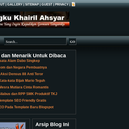
UT
|
GALLERY
|
SITEMAP
|
GUEST
|
PRIVACY
|
 dan Menarik Untuk Dibaca
sata Alam Dabo Singkep
 Bom dan Negara Pembuatnya
 Aksi Densus 88 Anti Teror
ata-kata Bijak Mario Teguh
Mesra Mutiara Cinta Romantis
ilabus dan RPP SMK Produktif TKJ
emplate SEO Friendly Gratis
EO Pada Template Baru Blogspot
Arsip Blog Ini