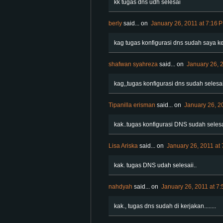
kk tugas dns udh selesai
berly
said...
on
January 26, 2011 at 7:16 
kag tugas konfigurasi dns sudah saya k
shafwan syahreza
said...
on
January 26, 
kag,,tugas konfigurasi dns sudah selesai
Tipanilla erisman
said...
on
January 26, 2
kak..tugas konfigurasi DNS sudah seles
Lisa Ariska
said...
on
January 26, 2011 at
kak. tugas DNS udah selesaii..
nahdyah
said...
on
January 26, 2011 at 7
kak., tugas dns sudah di kerjakan........