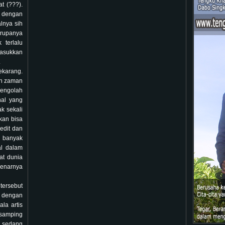
at (???).
 dengan
lnya sih
 rupanya
 terlalu
asukkan
.
ekarang.
an zaman
pengolah
hal yang
ak sekali
kan bisa
 edit dan
banyak
al dalam
at dunia
benarnya
tersebut
 dengan
la artis
 samping
g sedang