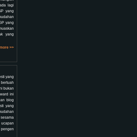
ada lagi
GP yang
-mudahan
oGP yang
emuaskan
ak yang
more >>
sti yang
 bertuah
ni bukan
ward ini
gan blog
sti yang
-mudahan
i sesama
 ucapan
 pengen