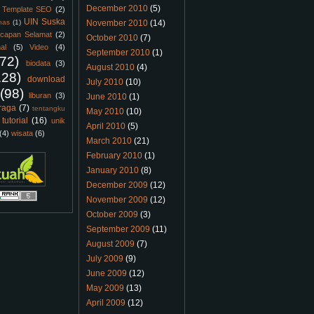
December 2010
(5)
Template SEO
(2)
UIN Suska
nas
(1)
November 2010
(14)
capan Selamat
(2)
October 2010
(7)
al
(5)
Video
(4)
September 2010
(1)
(72)
biodata
(3)
August 2010
(4)
128)
download
July 2010
(10)
(98)
liburan
(3)
June 2010
(1)
raga
(7)
tentangku
May 2010
(10)
tutorial
(16)
unik
April 2010
(5)
(4)
wisata
(6)
March 2010
(21)
February 2010
(1)
January 2010
(8)
December 2009
(12)
November 2009
(12)
October 2009
(3)
September 2009
(11)
August 2009
(7)
July 2009
(9)
June 2009
(12)
May 2009
(13)
April 2009
(12)