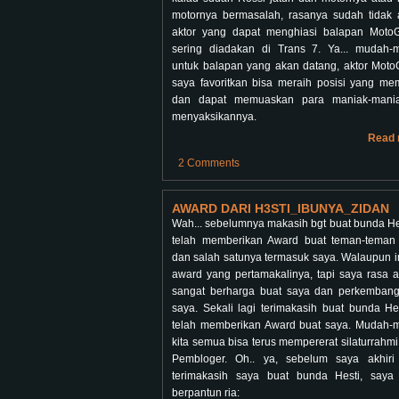
motornya bermasalah, rasanya sudah tidak 
aktor yang dapat menghiasi balapan Moto
sering diadakan di Trans 7. Ya... mudah
untuk balapan yang akan datang, aktor Mot
saya favoritkan bisa meraih posisi yang m
dan dapat memuaskan para maniak-mani
menyaksikannya.
Read 
2 Comments
AWARD DARI H3STI_IBUNYA_ZIDAN
Wah... sebelumnya makasih bgt buat bunda He
telah memberikan Award buat teman-teman
dan salah satunya termasuk saya. Walaupun i
award yang pertamakalinya, tapi saya rasa a
sangat berharga buat saya dan perkemban
saya. Sekali lagi terimakasih buat bunda He
telah memberikan Award buat saya. Mudah
kita semua bisa terus mempererat silaturrahm
Pembloger. Oh.. ya, sebelum saya akhiri
terimakasih saya buat bunda Hesti, saya
berpantun ria: