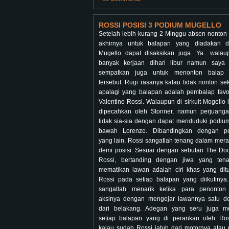
ROSSI POSISI 3 PODIUM MUGELLO
Setelah lebih kurang 2 Minggu absen nonton
akhirnya untuk balapan yang diadakan di
Mugello dapat disaksikan juga. Ya.. walau
banyak kerjaan dihari libur namun saya 
sempatkan juga untuk menonton balap
tersebut. Rugi rasanya kalau tidak nonton sek
apalagi yang balapan adalah pembalap favor
Valentino Rossi. Walaupun di sirkuit Mogello 
dipecahkan oleh Stonner, namun perjuang
tidak sia-sia dengan dapat menduduki podium
bawah Lorenzo. Dibandingkan dengan p
yang lain,
Rossi sangatlah tenang dalam merai
demi posisi. Sesuai dengan sebutan The Doc
Rossi, bertanding dengan jiwa yang tena
mematikan lawan adalah ciri khas yang dit
Rossi pada setiap balapan yang diikutinya.
sangatlah menarik ketika para penonton 
aksinya dengan mengejar lawannya satu d
dari belakang. Adegan yang seru juga me
setiap balapan yang di perankan oleh Ros
kalau sudah Rossi jatuh dari motornya atau