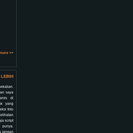
more >>
LEBIH
kalian.
man saya
amis di
ak yang
ksi foto
elihatan
ja script
 punya.
a jangan