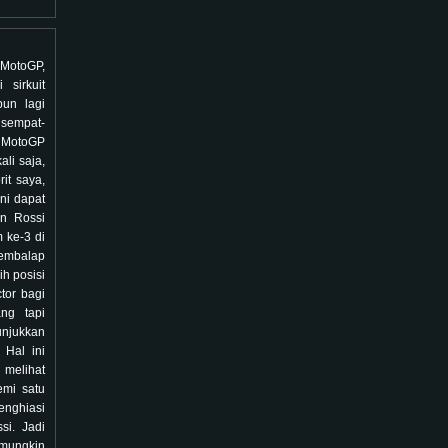
 MotoGP,
 sirkuit
pun lagi
sempat-
 MotoGP
ali saja,
it saya,
ini dapat
an Rossi
 ke-3 di
embalap
h posisi
tor bagi
ng tapi
unjukkan
 Hal ini
melihat
emi satu
nghiasi
si. Jadi
 mungkin