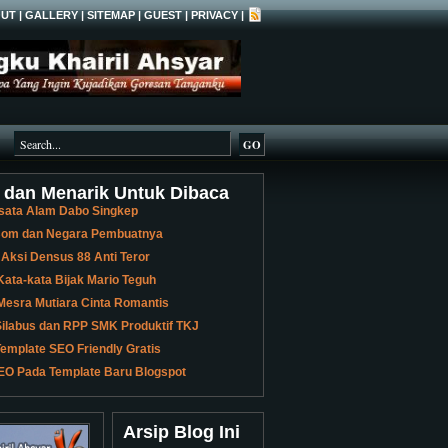
UT
|
GALLERY
|
SITEMAP
|
GUEST
|
PRIVACY
|
 dan Menarik Untuk Dibaca
sata Alam Dabo Singkep
 Bom dan Negara Pembuatnya
 Aksi Densus 88 Anti Teror
ata-kata Bijak Mario Teguh
Mesra Mutiara Cinta Romantis
ilabus dan RPP SMK Produktif TKJ
emplate SEO Friendly Gratis
EO Pada Template Baru Blogspot
Arsip Blog Ini