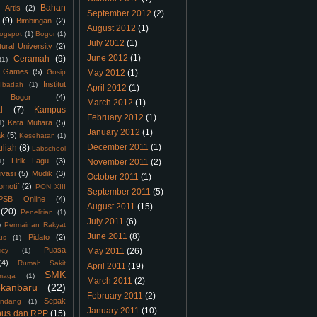
Bahan
Artis
(2)
September 2012
(2)
(9)
Bimbingan
(2)
August 2012
(1)
logspot
(1)
Bogor
(1)
July 2012
(1)
tural University
(2)
June 2012
(1)
Ceramah
(9)
(1)
Games
(5)
Gosip
May 2012
(1)
Institut
Ibadah
(1)
April 2012
(1)
 Bogor
(4)
March 2012
(1)
l
(7)
Kampus
February 2012
(1)
Kata Mutiara
(5)
1)
January 2012
(1)
ak
(5)
Kesehatan
(1)
December 2011
(1)
uliah
(8)
Labschool
Lirik Lagu
(3)
1)
November 2011
(2)
ivasi
(5)
Mudik
(3)
October 2011
(1)
omotif
(2)
PON XIII
September 2011
(5)
PSB Online
(4)
August 2011
(15)
(20)
Penelitian
(1)
July 2011
(6)
)
Permainan Rakyat
June 2011
(8)
Pidato
(2)
us
(1)
Puasa
icy
(1)
May 2011
(26)
(4)
Rumah Sakit
April 2011
(19)
SMK
maga
(1)
March 2011
(2)
kanbaru
(22)
February 2011
(2)
Sepak
ndang
(1)
January 2011
(10)
bus dan RPP
(15)