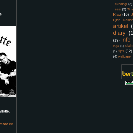
Teknologi
(3)
Tesis
(2)
Tim
e
Riau
(10)
U
Ujian Nasion
artikel
diary
(
info
(19)
olah
logo
(1)
tips
(12)
(1)
(4)
wallpaper
lotte.
more >>