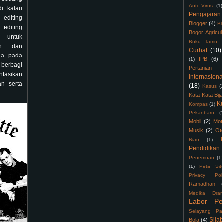
Anti Virus
(1)
di kalau
Pengajaran
editing
Blogger
(4)
B
editing
Bogor Agricul
n untuk
Buku Tamu
an dan
Curhat
(10)
da pada
IPB
(6)
(1)
 berbagi
Pertanian
ntasikan
Internasiona
an serta
(18)
Kasus
(
Kata-Kata Bij
K
Kompas
(1)
Pekanbaru
(
Mobil
(2)
Mot
Musik
(2)
Ot
Riau
(1)
Pendidikan
Penemuan
(1
(1)
Peta Sit
Privacy Pol
Ramadhan
Medika Dra
Labor Pe
Selayang Pa
Sila
Bola
(4)