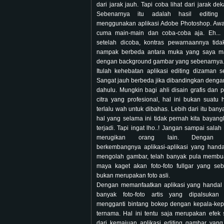
dari jarak jauh. Tapi coba lihat dari jarak dek
Sebenarnya itu adalah hasil editing
menggunakan aplikasi Adobe Photoshop. Awa
cuma main-main dan coba-coba aja. Eh...
setelah dicoba, kontras pewarnaannya tidak
nampak berbeda antara muka yang saya m
dengan background gambar yang sebenarnya
Itulah kehebatan aplikasi editing dizaman s
Sangat jauh berbeda jika dibandingkan deng
dahulu. Mungkin bagi ahli disain grafis dan 
citra yang profesional, hal ini bukan suatu 
terlalu wah untuk dibahas. Lebih dari itu bany
hal yang selama ini tidak pernah kita bayang
terjadi. Tapi ingat lho..! Jangan sampai salah
merugikan orang lain. Dengan 
berkembangnya aplikasi-aplikasi yang hand
mengolah gambar, telah banyak pula membu
maya kaget akan foto-foto fullgar yang se
bukan merupakan foto asli.
Dengan memanfaatkan aplikasi yang handal 
banyak foto-foto artis yang dipalsukan
mengganti bintang bokep dengan kepala-kepa
ternama. Hal ini tentu saja merupakan efek
dari kemajuan aplikasi editing gambar yan