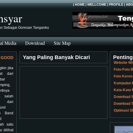
|
HOME
|
WELLCOME
|
PROFILE
|
ABO
hsyar
an Sebagai Goresan Tanganku
al Media
Download
Site Map
Yang Paling Banyak Dicari
Penting
GOOD
Website Wi
kin jika
Foto-Foto
hat dari
Foto Keren
bar
Kumpulan K
mping,
Kata-Kata 
rtinya
a salah
Download S
u dari
Download T
onil
Optimasi S
p Band
d
lah satu
 dilihat