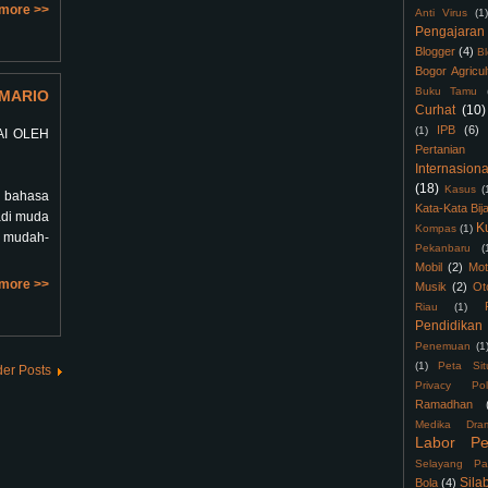
more >>
Anti Virus
(1)
Pengajaran
Blogger
(4)
B
Bogor Agricul
Buku Tamu
MARIO
Curhat
(10)
IPB
(6)
(1)
AI OLEH
Pertanian
Internasiona
(18)
Kasus
(
n bahasa
Kata-Kata Bij
badi muda
K
Kompas
(1)
 mudah-
Pekanbaru
(
Mobil
(2)
Mot
more >>
Musik
(2)
Ot
Riau
(1)
Pendidikan
Penemuan
(1
(1)
Peta Sit
der Posts
Privacy Pol
Ramadhan
Medika Dra
Labor Pe
Selayang Pa
Sila
Bola
(4)