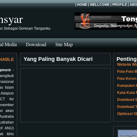
|
HOME
|
WELLCOME
|
PROFILE
|
ABO
hsyar
an Sebagai Goresan Tanganku
al Media
Download
Site Map
Yang Paling Banyak Dicari
Penting
NABLE
Website Wi
opment
-
Foto-Foto
engikuti
Foto Keren
nasional
Kumpulan K
as Islam
Kata-Kata 
. Adapun
ICT for
Download S
November
Download T
an akan
Optimasi S
ustralia
stralian
of ANU)
k Idris