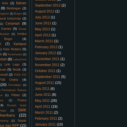
Bahan
Artis
(2)
September 2012
(2)
(9)
Bimbingan
(2)
August 2012
(1)
logspot
(1)
Bogor
(1)
July 2012
(1)
tural University
(2)
June 2012
(1)
Ceramah
(9)
(1)
Games
(5)
Gosip
May 2012
(1)
Institut
Ibadah
(1)
April 2012
(1)
 Bogor
(4)
March 2012
(1)
l
(7)
Kampus
February 2012
(1)
Kata Mutiara
(5)
1)
January 2012
(1)
ak
(5)
Kesehatan
(1)
December 2011
(1)
uliah
(8)
Labschool
Lirik Lagu
(3)
1)
November 2011
(2)
ivasi
(5)
Mudik
(3)
October 2011
(1)
omotif
(2)
PON XIII
September 2011
(5)
PSB Online
(4)
August 2011
(15)
(20)
Penelitian
(1)
July 2011
(6)
)
Permainan Rakyat
June 2011
(8)
Pidato
(2)
us
(1)
Puasa
icy
(1)
May 2011
(26)
(4)
Rumah Sakit
April 2011
(19)
SMK
maga
(1)
March 2011
(2)
kanbaru
(22)
February 2011
(2)
Sepak
ndang
(1)
January 2011
(10)
bus dan RPP
(15)