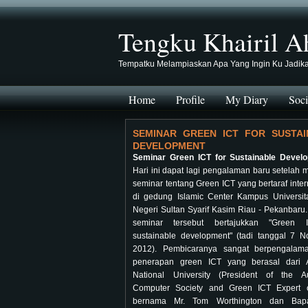
Tengku Khairil A
Tempatku Melampiaskan Apa Yang Ingin Ku Jadik
Home
Profile
My Diary
Soci
SEMINAR GREEN ICT FOR SUSTAI
DEVELOPMENT
Seminar Green ICT for Sustainable Devel
Hari ini dapat lagi pengalaman baru setelah m
seminar tentang Green ICT yang bertaraf inter
di gedung Islamic Center Kampus Universit
Negeri Sultan Syarif Kasim Riau - Pekanbaru
seminar tersebut bertajukkan "Green 
sustainable development" (tadi tanggal 7 
2012). Pembicaranya sangat berpengalam
penerapan green ICT yang berasal dari A
National University (President of the Au
Computer Society and Green ICT Expert 
bernama Mr. Tom Worthington dan Bapa