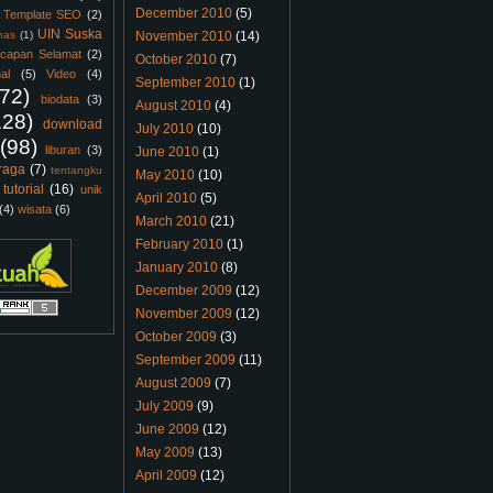
December 2010
(5)
Template SEO
(2)
UIN Suska
nas
(1)
November 2010
(14)
capan Selamat
(2)
October 2010
(7)
al
(5)
Video
(4)
September 2010
(1)
(72)
biodata
(3)
August 2010
(4)
128)
download
July 2010
(10)
(98)
liburan
(3)
June 2010
(1)
raga
(7)
tentangku
May 2010
(10)
tutorial
(16)
unik
April 2010
(5)
(4)
wisata
(6)
March 2010
(21)
February 2010
(1)
January 2010
(8)
December 2009
(12)
November 2009
(12)
October 2009
(3)
September 2009
(11)
August 2009
(7)
July 2009
(9)
June 2009
(12)
May 2009
(13)
April 2009
(12)