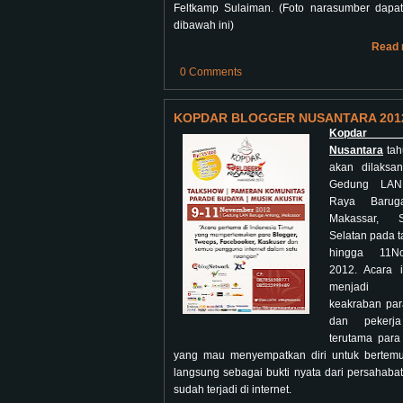
Feltkamp Sulaiman. (Foto narasumber dapat 
dibawah ini)
Read 
0 Comments
KOPDAR BLOGGER NUSANTARA 201
Kopdar Bl
Nusantara
tah
akan dilaksa
Gedung LAN
Raya Barug
Makassar, S
Selatan pada t
hingga 11N
2012. Acara 
menjadi 
keakraban par
dan pekerj
terutama para
yang mau menyempatkan diri untuk bertem
langsung sebagai bukti nyata dari persahaba
sudah terjadi di internet.