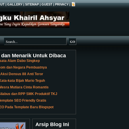
UT
|
GALLERY
|
SITEMAP
|
GUEST
|
PRIVACY
|
 dan Menarik Untuk Dibaca
sata Alam Dabo Singkep
 Bom dan Negara Pembuatnya
 Aksi Densus 88 Anti Teror
ata-kata Bijak Mario Teguh
Mesra Mutiara Cinta Romantis
ilabus dan RPP SMK Produktif TKJ
emplate SEO Friendly Gratis
EO Pada Template Baru Blogspot
Arsip Blog Ini