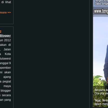
di lihat
more >>
2
ogger
un 2012
nakan di
, Jalan
a Kota
ulawesi
anggal 9
opember
ini akan
ajang
a pegiat
a maya
 blogger
u secara
tan yang