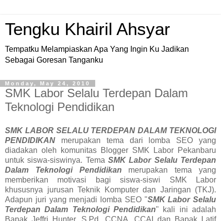
Tengku Khairil Ahsyar
Tempatku Melampiaskan Apa Yang Ingin Ku Jadikan
Sebagai Goresan Tanganku
Monday, May 24, 2010
SMK Labor Selalu Terdepan Dalam
Teknologi Pendidikan
SMK LABOR SELALU TERDEPAN DALAM TEKNOLOGI
PENDIDIKAN
merupakan tema dari lomba SEO yang
diadakan oleh komunitas Blogger SMK Labor Pekanbaru
untuk siswa-siswinya. Tema
SMK Labor Selalu Terdepan
Dalam Teknologi Pendidikan
merupakan tema yang
memberikan motivasi bagi siswa-siswi SMK Labor
khususnya jurusan Teknik Komputer dan Jaringan (TKJ).
Adapun juri yang menjadi lomba SEO "
SMK Labor Selalu
Terdepan Dalam Teknologi Pendidikan
" kali ini adalah
Bapak Jeffri Hunter, S.Pd, CCNA, CCAI dan Bapak Latif