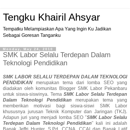
Tengku Khairil Ahsyar
Tempatku Melampiaskan Apa Yang Ingin Ku Jadikan
Sebagai Goresan Tanganku
Monday, May 24, 2010
SMK Labor Selalu Terdepan Dalam
Teknologi Pendidikan
SMK LABOR SELALU TERDEPAN DALAM TEKNOLOGI
PENDIDIKAN
merupakan tema dari lomba SEO yang
diadakan oleh komunitas Blogger SMK Labor Pekanbaru
untuk siswa-siswinya. Tema
SMK Labor Selalu Terdepan
Dalam Teknologi Pendidikan
merupakan tema yang
memberikan motivasi bagi siswa-siswi SMK Labor
khususnya jurusan Teknik Komputer dan Jaringan (TKJ).
Adapun juri yang menjadi lomba SEO "
SMK Labor Selalu
Terdepan Dalam Teknologi Pendidikan
" kali ini adalah
Bapak Jeffri Hunter, S.Pd, CCNA, CCAI dan Bapak Latif