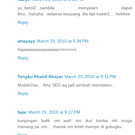
ya..betol2...sambila menyelam dapat
ilmu...hahaha...selamat berjuang..klo dpt traktir2.....hehhee
Reply
attayaya
March 23, 2010 at 5:38 PM
hajaaaaaaaaaaaaaarrrrrrrrrrrrr
Reply
Tengku Khairil Ahsyar
March 23, 2010 at 8:11 PM
Mudah2an... Ilmu SEO aq jadi tambah mendalam...
Reply
fajar
March 23, 2010 at 9:12 PM
kunjungan balik om...wah mo ikut lomba nih...moga
menang ya..om.... thansk om telah mampir di gubugku..