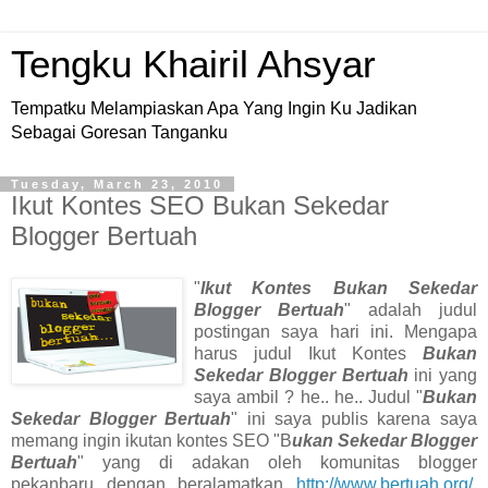
Tengku Khairil Ahsyar
Tempatku Melampiaskan Apa Yang Ingin Ku Jadikan
Sebagai Goresan Tanganku
Tuesday, March 23, 2010
Ikut Kontes SEO Bukan Sekedar
Blogger Bertuah
"
Ikut Kontes Bukan Sekedar
Blogger Bertuah
" adalah judul
postingan saya hari ini. Mengapa
harus judul Ikut Kontes
Bukan
Sekedar Blogger Bertuah
ini yang
saya ambil ? he.. he.. Judul "
Bukan
Sekedar Blogger Bertuah
" ini saya publis karena saya
memang ingin ikutan kontes SEO "B
ukan Sekedar Blogger
Bertuah
" yang di adakan oleh komunitas blogger
pekanbaru dengan beralamatkan
http://www.bertuah.org/
,