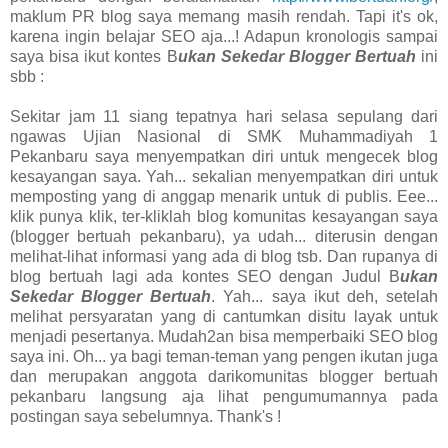
maklum PR blog saya memang masih rendah. Tapi it's ok,
karena ingin belajar SEO aja...! Adapun kronologis sampai
saya bisa ikut kontes B
ukan Sekedar Blogger Bertuah
ini
sbb :
Sekitar jam 11 siang tepatnya hari selasa sepulang dari
ngawas Ujian Nasional di SMK Muhammadiyah 1
Pekanbaru saya menyempatkan diri untuk mengecek blog
kesayangan saya. Yah... sekalian menyempatkan diri untuk
memposting yang di anggap menarik untuk di publis. Eee...
klik punya klik, ter-kliklah blog komunitas kesayangan saya
(blogger bertuah pekanbaru), ya udah... diterusin dengan
melihat-lihat informasi yang ada di blog tsb. Dan rupanya di
blog bertuah lagi ada kontes SEO dengan Judul B
ukan
Sekedar Blogger Bertuah
. Yah... saya ikut deh, setelah
melihat persyaratan yang di cantumkan disitu layak untuk
menjadi pesertanya. Mudah2an bisa memperbaiki SEO blog
saya ini. Oh... ya bagi teman-teman yang pengen ikutan juga
dan merupakan anggota darikomunitas blogger bertuah
pekanbaru langsung aja lihat pengumumannya pada
postingan saya sebelumnya. Thank's !