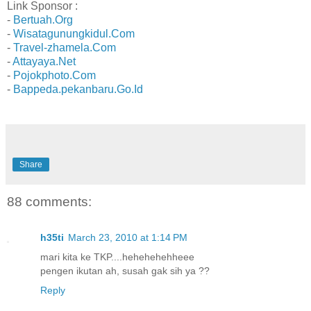
Link Sponsor :
-
Bertuah.Org
-
Wisatagunungkidul.Com
-
Travel-zhamela.Com
-
Attayaya.Net
-
Pojokphoto.Com
-
Bappeda.pekanbaru.Go.Id
Share
88 comments:
h35ti
March 23, 2010 at 1:14 PM
mari kita ke TKP....hehehehehheee
pengen ikutan ah, susah gak sih ya ??
Reply