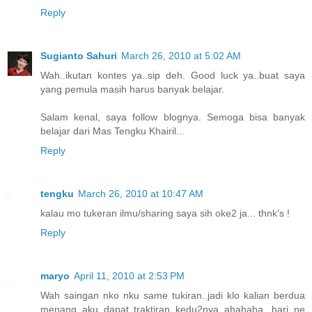
Reply
Sugianto Sahuri
March 26, 2010 at 5:02 AM
Wah..ikutan kontes ya..sip deh. Good luck ya..buat saya
yang pemula masih harus banyak belajar.
Salam kenal, saya follow blognya. Semoga bisa banyak
belajar dari Mas Tengku Khairil...
Reply
tengku
March 26, 2010 at 10:47 AM
kalau mo tukeran ilmu/sharing saya sih oke2 ja... thnk's !
Reply
maryo
April 11, 2010 at 2:53 PM
Wah saingan nko nku same tukiran..jadi klo kalian berdua
menang aku dapat traktiran kedu2nya..ahahaha...hari ne