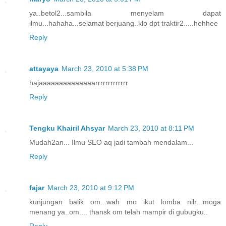
ya..betol2...sambila menyelam dapat
ilmu...hahaha...selamat berjuang..klo dpt traktir2.....hehhee
Reply
attayaya
March 23, 2010 at 5:38 PM
hajaaaaaaaaaaaaaarrrrrrrrrrrrr
Reply
Tengku Khairil Ahsyar
March 23, 2010 at 8:11 PM
Mudah2an... Ilmu SEO aq jadi tambah mendalam...
Reply
fajar
March 23, 2010 at 9:12 PM
kunjungan balik om...wah mo ikut lomba nih...moga
menang ya..om.... thansk om telah mampir di gubugku..