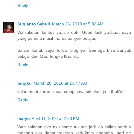
Reply
Sugianto Sahuri
March 26, 2010 at 5:02 AM
Wah..ikutan kontes ya..sip deh. Good luck ya..buat saya
yang pemula masih harus banyak belajar.
Salam kenal, saya follow blognya. Semoga bisa banyak
belajar dari Mas Tengku Khairil...
Reply
tengku
March 26, 2010 at 10:47 AM
kalau mo tukeran ilmu/sharing saya sih oke2 ja... thnk's !
Reply
maryo
April 11, 2010 at 2:53 PM
Wah saingan nko nku same tukiran..jadi klo kalian berdua
menang aku dapat traktiran kedu2nya..ahahaha...hari ne