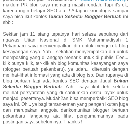
maklum PR blog saya memang masih rendah. Tapi it's ok,
karena ingin belajar SEO aja...! Adapun kronologis sampai
saya bisa ikut kontes B
ukan Sekedar Blogger Bertuah
ini
sbb :
Sekitar jam 11 siang tepatnya hari selasa sepulang dari
ngawas Ujian Nasional di SMK Muhammadiyah 1
Pekanbaru saya menyempatkan diri untuk mengecek blog
kesayangan saya. Yah... sekalian menyempatkan diri untuk
memposting yang di anggap menarik untuk di publis. Eee...
klik punya klik, ter-kliklah blog komunitas kesayangan saya
(blogger bertuah pekanbaru), ya udah... diterusin dengan
melihat-lihat informasi yang ada di blog tsb. Dan rupanya di
blog bertuah lagi ada kontes SEO dengan Judul B
ukan
Sekedar Blogger Bertuah
. Yah... saya ikut deh, setelah
melihat persyaratan yang di cantumkan disitu layak untuk
menjadi pesertanya. Mudah2an bisa memperbaiki SEO blog
saya ini. Oh... ya bagi teman-teman yang pengen ikutan juga
dan merupakan anggota darikomunitas blogger bertuah
pekanbaru langsung aja lihat pengumumannya pada
postingan saya sebelumnya. Thank's !