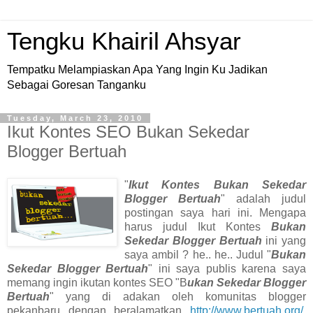
Tengku Khairil Ahsyar
Tempatku Melampiaskan Apa Yang Ingin Ku Jadikan
Sebagai Goresan Tanganku
Tuesday, March 23, 2010
Ikut Kontes SEO Bukan Sekedar
Blogger Bertuah
"
Ikut Kontes Bukan Sekedar
Blogger Bertuah
" adalah judul
postingan saya hari ini. Mengapa
harus judul Ikut Kontes
Bukan
Sekedar Blogger Bertuah
ini yang
saya ambil ? he.. he.. Judul "
Bukan
Sekedar Blogger Bertuah
" ini saya publis karena saya
memang ingin ikutan kontes SEO "B
ukan Sekedar Blogger
Bertuah
" yang di adakan oleh komunitas blogger
pekanbaru dengan beralamatkan
http://www.bertuah.org/
,