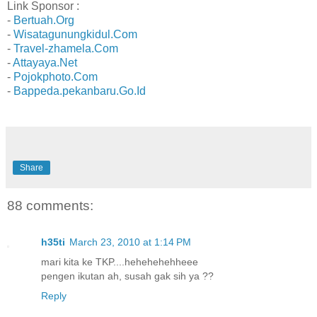
Link Sponsor :
-
Bertuah.Org
-
Wisatagunungkidul.Com
-
Travel-zhamela.Com
-
Attayaya.Net
-
Pojokphoto.Com
-
Bappeda.pekanbaru.Go.Id
Share
88 comments:
h35ti
March 23, 2010 at 1:14 PM
mari kita ke TKP....hehehehehheee
pengen ikutan ah, susah gak sih ya ??
Reply