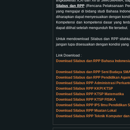
tingkat/kelas X,XI dan XII di SMK/SMA/MA, da
Silabus dan RPP
(Rencana Pelaksanaan Pe
yang mengajar di bidang studi Bahasa Indone
diharapkan dapat menyesuaikan dengan kondis
Kompetensi dan kompetensi dasar yang ter
dapat dilihat setelah mengunduh file tersebut.
Untuk mendownload Silabus dan RPP silahkan
jangan lupa disesuaikan dengan kondisi yang 
Link Download :
Download Silabus dan RPP Bahasa Indones
Download Silabus dan RPP Seni Budaya S
Download Silabus dan RPP Pendidikan Aga
Download Silabus RPP Administrasi Perkant
Download Silabus RPP KKPI KTSP
Download Silabus RPP KTSP Matematika
Download Silabus RPP KTSP FISIKA
Download Silabus RPP IPS Ilmu Pendidikan S
Download Silabus RPP Muatan Lokal
Download Silabus RPP Teknik Komputer dan