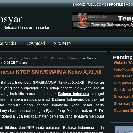
|
HOME
|
WELLCOME
|
PROFILE
|
ABO
hsyar
an Sebagai Goresan Tanganku
al Media
Download
Site Map
Penting
ad
,
Pendidikan
,
Silabus dan RPP
,
SMK Labor Pekanbaru
» Silabus
Website Wi
 X,XI,XII Terbaru
Foto-Foto
onesia KTSP SMK/SMA/MA Kelas X,XI,XII
Foto Keren
 Bahasa Indonesia SMK/SMA/MA Tingkat X,XI,XII
-
Pelajaran
Kumpulan K
 yang harus dipelajari oleh setiap peserta didik yang ada di
Kata-Kata 
 yang baik kita harus mempelajari
Bahasa Indonesia
sebagai
Download S
alam mempelajari
bidang studi Bahasa Indonesia
, banyak hal
Download T
ana menulis ejaan bahasa Indonesia yang benar serta
Optimasi S
ntunya harus sesuai dengan Ejaan Yang Disempurnakan (EYD).
Indonesia juga terdapat materi bercerita yang tentunya membuat
oad
Silabus dan RPP mata pelajaran Bahasa Indonesia
pada