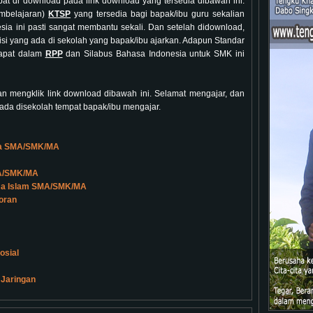
pat di download pada link download yang tersedia dibawah ini.
mbelajaran)
KTSP
yang tersedia bagi bapak/ibu guru sekalian
sia ini pasti sangat membantu sekali. Dan setelah didownload,
i yang ada di sekolah yang bapak/ibu ajarkan. Adapun Standar
dapat dalam
RPP
dan Silabus Bahasa Indonesia untuk SMK ini
 mengklik link download dibawah ini. Selamat mengajar, dan
ada disekolah tempat bapak/ibu mengajar.
ia SMA/SMK/MA
MA/SMK/MA
ma Islam SMA/SMK/MA
oran
osial
 Jaringan