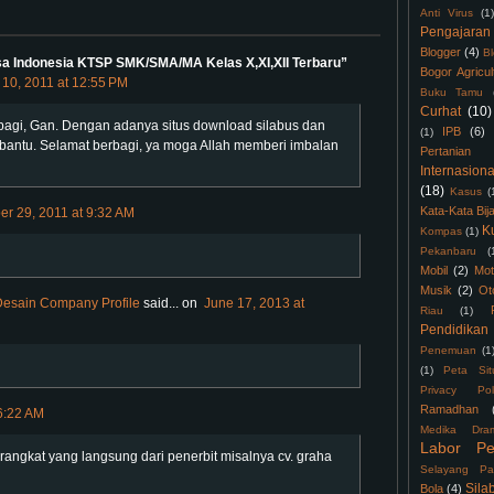
Anti Virus
(1)
Pengajaran
Blogger
(4)
B
a Indonesia KTSP SMK/SMA/MA Kelas X,XI,XII Terbaru”
Bogor Agricul
10, 2011 at 12:55 PM
Buku Tamu
Curhat
(10)
agi, Gan. Dengan adanya situs download silabus dan
IPB
(6)
(1)
antu. Selamat berbagi, ya moga Allah memberi imbalan
Pertanian
Internasiona
(18)
Kasus
(
Kata-Kata Bij
r 29, 2011 at 9:32 AM
K
Kompas
(1)
Pekanbaru
(
Mobil
(2)
Mot
Musik
(2)
Ot
 Desain Company Profile
said...
on
June 17, 2013 at
Riau
(1)
Pendidikan
Penemuan
(1
(1)
Peta Sit
Privacy Pol
Ramadhan
 6:22 AM
Medika Dra
Labor Pe
angkat yang langsung dari penerbit misalnya cv. graha
Selayang Pa
Sila
Bola
(4)