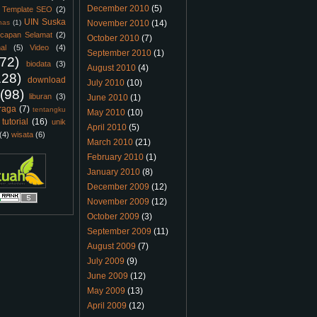
December 2010
(5)
Template SEO
(2)
UIN Suska
nas
(1)
November 2010
(14)
capan Selamat
(2)
October 2010
(7)
al
(5)
Video
(4)
September 2010
(1)
(72)
biodata
(3)
August 2010
(4)
128)
download
July 2010
(10)
(98)
liburan
(3)
June 2010
(1)
raga
(7)
tentangku
May 2010
(10)
tutorial
(16)
unik
April 2010
(5)
(4)
wisata
(6)
March 2010
(21)
February 2010
(1)
January 2010
(8)
December 2009
(12)
November 2009
(12)
October 2009
(3)
September 2009
(11)
August 2009
(7)
July 2009
(9)
June 2009
(12)
May 2009
(13)
April 2009
(12)