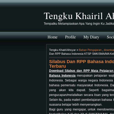
Tengku Khairil A
Tempatku Melampiaskan Apa Yang Ingin Ku Jadik
Home
Profile
My Diary
Soci
Tengku Khairil Ahsyar »
Bahan Pengajaran
,
downlo
Dan RPP Bahasa Indonesia KTSP SMK/SMA/MA Kelas
Silabus Dan RPP Bahasa Ind
Terbaru
Download Silabus dan RPP Mata Pelajaran
Bahasa Indonesia
merupakan pelajaran wajib
Indonesia. Sebagai warga negara Indonesia
bahasa pemersatu masyarakat Indonesia. D
yang akan kita dapati. Seperti bagaim
pengucapan/melafalkan secara lisan yang te
Selain itu, pada materi pembelajaran bahasa 
suasana belajar lebih menyenangkan.
Bagi guru yang mengajar, untuk mendownl