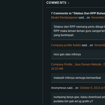
COMMENTS :
7 Comments to “Silabus Dan RPP Bahas
Model Pembelajaran
said...
on
November 
Silabus dan RPP memang perlu dibagi-b
RPP maka teman-teman guru sangat terb
yang berlimpah.
Company profile fuddin
said...
on
Novembe
nice gan atas infonya
Company Profile , Jasa Desain Website ,
10:22 AM
makasih infonya semoga bermanfaat
Anonymous said...
on
October 6, 2013 at
numpang tanya gan, kalau download per
pustaka tuh gak ad yg gratis y?