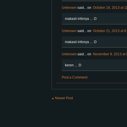
Unknown
said...
on
October 18, 2013 at 1
makasii infonya ... :D
Unknown
said...
on
October 21, 2013 at 8
makasii infonya ... :D
Unknown
said...
on
November 9, 2013 at 
keren ... :D
Post a Comment
Newer Post