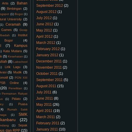
Bahan
Artis
(2)
September 2012
(2)
(9)
Bimbingan
(2)
August 2012
(1)
logspot
(1)
Bogor
(1)
July 2012
(1)
tural University
(2)
June 2012
(1)
Ceramah
(9)
(1)
Games
(5)
Gosip
May 2012
(1)
Institut
Ibadah
(1)
April 2012
(1)
 Bogor
(4)
March 2012
(1)
l
(7)
Kampus
February 2012
(1)
Kata Mutiara
(5)
1)
January 2012
(1)
ak
(5)
Kesehatan
(1)
December 2011
(1)
uliah
(8)
Labschool
Lirik Lagu
(3)
1)
November 2011
(2)
ivasi
(5)
Mudik
(3)
October 2011
(1)
omotif
(2)
PON XIII
September 2011
(5)
PSB Online
(4)
August 2011
(15)
(20)
Penelitian
(1)
July 2011
(6)
)
Permainan Rakyat
June 2011
(8)
Pidato
(2)
us
(1)
Puasa
icy
(1)
May 2011
(26)
(4)
Rumah Sakit
April 2011
(19)
SMK
maga
(1)
March 2011
(2)
kanbaru
(22)
February 2011
(2)
Sepak
ndang
(1)
January 2011
(10)
bus dan RPP
(15)