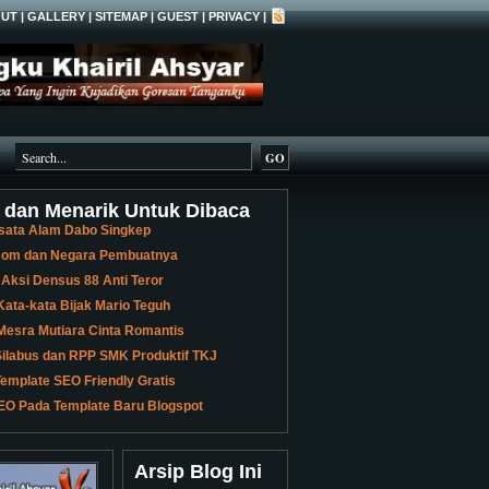
UT
|
GALLERY
|
SITEMAP
|
GUEST
|
PRIVACY
|
 dan Menarik Untuk Dibaca
sata Alam Dabo Singkep
 Bom dan Negara Pembuatnya
 Aksi Densus 88 Anti Teror
ata-kata Bijak Mario Teguh
Mesra Mutiara Cinta Romantis
ilabus dan RPP SMK Produktif TKJ
emplate SEO Friendly Gratis
EO Pada Template Baru Blogspot
Arsip Blog Ini