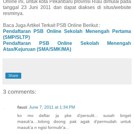
Online ini, untuk kota Pekanbaru provinsi Riau dimulai pada
tanggal 23 Juni 2011 dan dapat diakses di situs/website
resminya.
Baca Juga Artikel Terkait PSB Online Berikut :
Pendaftaran PSB Online Sekolah Menengah Pertama
(SMP/SLTP)
Pendaftaran PSB Online Sekolah Menengah
Atas/Kejuruan (SMA/SMK/MA)
Share
3 comments:
fauzi
June 7, 2011 at 1:34 PM
ko mo daftar ja pke d'persulit... susah bnget
masuk'a....tolong doong pak agak d'permudah untuk
masuk'a n ngisi formulir'a...