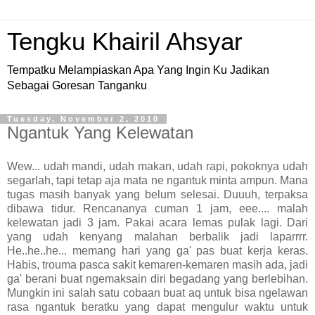
Tengku Khairil Ahsyar
Tempatku Melampiaskan Apa Yang Ingin Ku Jadikan
Sebagai Goresan Tanganku
Tuesday, November 2, 2010
Ngantuk Yang Kelewatan
Wew... udah mandi, udah makan, udah rapi, pokoknya udah
segarlah, tapi tetap aja mata ne ngantuk minta ampun. Mana
tugas masih banyak yang belum selesai. Duuuh, terpaksa
dibawa tidur. Rencananya cuman 1 jam, eee.... malah
kelewatan jadi 3 jam. Pakai acara lemas pulak lagi. Dari
yang udah kenyang malahan berbalik jadi laparrrr.
He..he..he... memang hari yang ga' pas buat kerja keras.
Habis, trouma pasca sakit kemaren-kemaren masih ada, jadi
ga' berani buat ngemaksain diri begadang yang berlebihan.
Mungkin ini salah satu cobaan buat aq untuk bisa ngelawan
rasa ngantuk beratku yang dapat mengulur waktu untuk