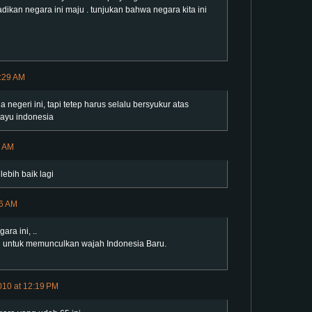
dikan negara ini maju . tunjukan bahwa negara kita ini
4:29 AM
egeri ini, tapi tetep harus selalu bersyukur atas
hayu indonesia
1 AM
ebih baik lagi
36 AM
ra ini, ..
i untuk memunculkan wajah Indonesia Baru.
010 at 12:19 PM