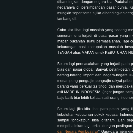
dibandingkan dengan negara kita. Padahal 
negaranya di persimpangan pasar dunia. Ka
mungkin seper seratus jika dibandingkan den
tambang dll.
Coba kita lihat lagi masalah yang sedang m
semena-mena terjadi di pasar-pasar yang 
mapan bukanlah suatu permasalahan. Tapi co
kekurangan pasti merupakan masalah besa
TENGAH alias MAKAN untuk KEBUTUHAN HI
Belum lagi permasalahan yang terjadi pada p
bias dari pasar global. Banyak petani-peta
barang-barang import dari negara-negara l
menampung pengrajin-pengrajin rakyat pribum
barang yang berkualitas tinggi dan merupakan
asli MADE IN INDONESIA. (ingat jangan samp
baju batik biar lebih keliatan asli orang Indone
Belum lagi jika kita lihat para petani yan
kebutuhan-kebutuhan pokok kepasar Indonesi
sampai tongkatpun bisa ditanam. Dan sepe
memprihatinkan lagi terkait dengan postingan
dan Negara Pembuatnya
". Gara-gara memikir