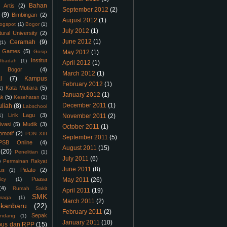
Bahan
Artis
(2)
September 2012
(2)
(9)
Bimbingan
(2)
August 2012
(1)
logspot
(1)
Bogor
(1)
July 2012
(1)
tural University
(2)
June 2012
(1)
Ceramah
(9)
(1)
Games
(5)
Gosip
May 2012
(1)
Institut
Ibadah
(1)
April 2012
(1)
 Bogor
(4)
March 2012
(1)
l
(7)
Kampus
February 2012
(1)
Kata Mutiara
(5)
1)
January 2012
(1)
ak
(5)
Kesehatan
(1)
December 2011
(1)
uliah
(8)
Labschool
Lirik Lagu
(3)
1)
November 2011
(2)
ivasi
(5)
Mudik
(3)
October 2011
(1)
omotif
(2)
PON XIII
September 2011
(5)
PSB Online
(4)
August 2011
(15)
(20)
Penelitian
(1)
July 2011
(6)
)
Permainan Rakyat
June 2011
(8)
Pidato
(2)
us
(1)
Puasa
icy
(1)
May 2011
(26)
(4)
Rumah Sakit
April 2011
(19)
SMK
maga
(1)
March 2011
(2)
kanbaru
(22)
February 2011
(2)
Sepak
ndang
(1)
January 2011
(10)
bus dan RPP
(15)