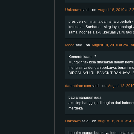
Unknown
said...
on
August 18, 2010 at 2:
presiden kini manja dan terlalu berhati 
kemudian Soeharto ...skrg loyo,apalagi 
sama Indonesia aku...kecuali ya itu tad
Mood
said...
on
August 18, 2010 at 2:41 
Kemerdekaan ..?
Mungkin tak bisa dirasakan dalam bentu
mengisinya dengan berkarya, berani m
DIRGAHAYU RI.. BANGKIT DAN JAYALA
darahbiroe.com
said...
on
August 18, 2010
bagiamanapun juga
aku ttep bangga jadi bagian dari indone
merdeka
Unknown
said...
on
August 18, 2010 at 4:
bagaimanapun buruknya indonesia tetap k