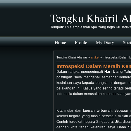
Tengku Khairil A
Tempatku Melampiaskan Apa Yang Ingin Ku Jadik
Home
Profile
My Diary
Soci
Tengku Khairil Ahsyar »
artikel
» Introspeksi Dalam 
Introspeksi Dalam Meraih Ke
Dalam rangka memperingati
Hari Ulang Tah
postingan saya mengenai semangat kemerde
kecintaan saya kepada bangsa ini dengan mel
belakangan ini. Kasus yang sering terjadi b
Indonesia dalam merasakan kemerdekaan yan
Kita mulai dari lapisan terbawah. Sebaga
kelevel negara yang masih berstatus miskin 
Contoh terdekat negara Singapura. Jika dib
dengan kota tanah kelahiran saya Dabo Si