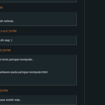
PM
ah selesai..
10 at 5:15 PM
dh siap :)
 8:28 PM
tools jaringan komputer...
hardware-pada-jaringan-komputer.html
:19 PM
aya sudah siap ..