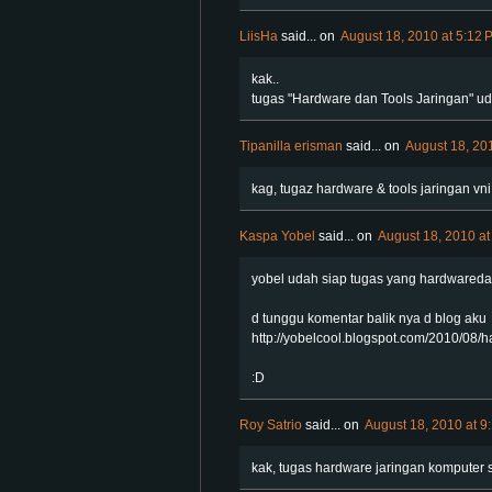
LiisHa
said...
on
August 18, 2010 at 5:12 
kak..
tugas "Hardware dan Tools Jaringan" ud
Tipanilla erisman
said...
on
August 18, 20
kag, tugaz hardware & tools jaringan vni 
Kaspa Yobel
said...
on
August 18, 2010 at
yobel udah siap tugas yang hardwaredan 
d tunggu komentar balik nya d blog aku
http://yobelcool.blogspot.com/2010/08/
:D
Roy Satrio
said...
on
August 18, 2010 at 9
kak, tugas hardware jaringan komputer s