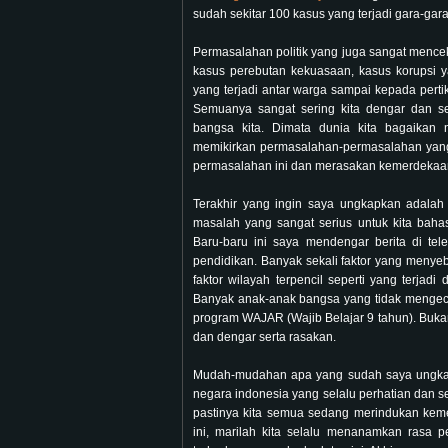
sudah sekitar 100 kasus yang terjadi gara-gara 
Permasalahan politik yang juga sangat mencekam
kasus perebutan kekuasaan, kasus korupsi ya
yang terjadi antar warga sampai kepada pertik
Semuanya sangat sering kita dengar dan se
bangsa kita. Dimata dunia kita bagaikan
memikirkan permasalahan-permasalahan yang k
permasalahan ini dan merasakan kemerdekaa
Terakhir yang ingin saya ungkapkan adala
masalah yang sangat serius untuk kita baha
Baru-baru ini saya mendengar berita di t
pendidikan. Banyak sekali faktor yang menyeb
faktor wilayah terpencil seperti yang terjad
Banyak anak-anak bangsa yang tidak menge
program WAJAR (Wajib Belajar 9 tahun). Buk
dan dengar serta rasakan.
Mudah-mudahan apa yang sudah saya ungkap
negara indonesia yang selalu perhatian dan se
pastinya kita semua sedang merindukan kem
ini, marilah kita selalu menanamkan rasa p