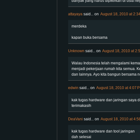
banyak yang harus dipikirkan di usia ne
attayaya
said...
on
August 18, 2010 at 2:3
merdeka
kapan buka bersama
Unknown
said...
on
August 18, 2010 at 2:
Walau Indonesia telah mengalami kema
menjadi pekerjaan rumah kita semua. Ke
dan lainnya. Ayo kita bangun bersama neg
edwin
said...
on
August 18, 2010 at 4:07 
kak tugas hardware dan jaringan saya da
terimakasih
DeaVani
said...
on
August 18, 2010 at 4:
kak tugas hardware dan tool jaringan
dah selesai