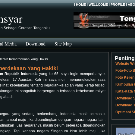
|
HOME
|
WELLCOME
|
PROFILE
|
ABO
hsyar
an Sebagai Goresan Tanganku
al Media
Download
Site Map
Penting
Meraih Kemerdekaan Yang Hakiki
Website Wi
merdekaan Yang Hakiki
Foto-Foto
un Republik Indonesia
yang ke 65, saya ingin memperbanyak
Foto Keren
kaan 17 Agustus. Kali ini saya ingin mengungkapkan rasa
Kumpulan K
ihat kebelakang tentang kejadian-kejadian yang kerap terjadi
elakangan ini sangatlah berpengaruh terhadap kebebasan rakyat
Kata-Kata 
g abadi.
Download S
Download T
Optimasi S
i negara yang sedang berkembang, Indonesia masih termasuk
dan lambat maju jika dibandingkan dengan negara-negara lain.
andingkan luas negaranya masih belum seberapa dibandingkan
ngkep. Tapi kenapa negara Singapura bisa lebih maju jika