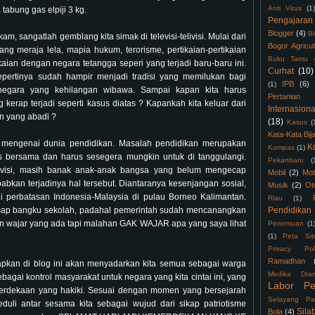
Anti Virus
(1)
tabung gas elpiji 3 kg.
Pengajaran
Blogger
(4)
B
, sangatlah gemblang kita simak di televisi-telivisi. Mulai dari
Bogor Agricul
ng meraja lela, mapia hukum, terorisme, pertikaian-pertikaian
Buku Tamu
aian dengan negara tetangga seperi yang terjadi baru-baru ini.
Curhat
(10)
pertinya sudah hampir menjadi tradisi yang memilukan bagi
IPB
(6)
(1)
 negara yang kehilangan wibawa. Sampai kapan kita harus
Pertanian
erap terjadi seperti kasus diatas ? Kapankah kita keluar dari
Internasiona
n yang abadi ?
(18)
Kasus
(
Kata-Kata Bij
h mengenai dunia pendidikan. Masalah pendidikan merupakan
K
Kompas
(1)
s bersama dan harus sesegera mungkin untuk di tanggulangi.
Pekanbaru
(
elevisi, masih banak anak-anak bangsa yang belum mengecap
Mobil
(2)
Mot
abkan terjadinya hal tersebut. Diantaranya kesenjangan sosial,
Musik
(2)
Ot
i di perbatasan Indonesia-Malaysia di pulau Borneo Kalimantan.
Riau
(1)
cap bangku sekolah, padahal pemerintah sudah mencanangkan
Pendidikan
an wajar yang ada tapi malahan GAK WAJAR apa yang saya lihat
Penemuan
(1
(1)
Peta Sit
Privacy Pol
Ramadhan
kan di blog ini akan menyadarkan kita semua sebagai warga
Medika Dra
bagai kontrol masyarakat untuk negara yang kita cintai ini, yang
Labor Pe
erdekaan yang hakiki. Sesuai dengan momen yang bersejarah
Selayang Pa
eduli antar sesama kita sebagai wujud dari sikap patriotisme
Sila
Bola
(4)