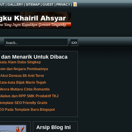
UT
|
GALLERY
|
SITEMAP
|
GUEST
|
PRIVACY
|
 dan Menarik Untuk Dibaca
sata Alam Dabo Singkep
 Bom dan Negara Pembuatnya
 Aksi Densus 88 Anti Teror
ata-kata Bijak Mario Teguh
Mesra Mutiara Cinta Romantis
ilabus dan RPP SMK Produktif TKJ
emplate SEO Friendly Gratis
EO Pada Template Baru Blogspot
Arsip Blog Ini