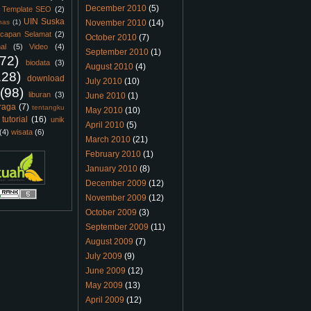
December 2010
(5)
Template SEO
(2)
UIN Suska
nas
(1)
November 2010
(14)
capan Selamat
(2)
October 2010
(7)
al
(5)
Video
(4)
September 2010
(1)
(72)
biodata
(3)
August 2010
(4)
128)
download
July 2010
(10)
(98)
liburan
(3)
June 2010
(1)
raga
(7)
tentangku
May 2010
(10)
tutorial
(16)
unik
April 2010
(5)
(4)
wisata
(6)
March 2010
(21)
February 2010
(1)
January 2010
(8)
December 2009
(12)
November 2009
(12)
October 2009
(3)
September 2009
(11)
August 2009
(7)
July 2009
(9)
June 2009
(12)
May 2009
(13)
April 2009
(12)