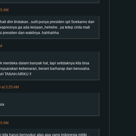
25 AM
- hati dlm tindakan...sulit punya presiden spt Soekarno dan
wapresnya ga ada kerjaan,,hehehe...ya tetep cinta mati
i si presiden dan wakilnya..hahhahha
AM
k merdeka dalam banyak hal, tapi setidaknya kita bisa
enyuarakan kebenaran, berani barharap dan berusaha.
H TANAH AIRKU !!
 at 3:25 AM
sia
15 AM
ita harus bersyukur atas apa yang indonesia miliki .