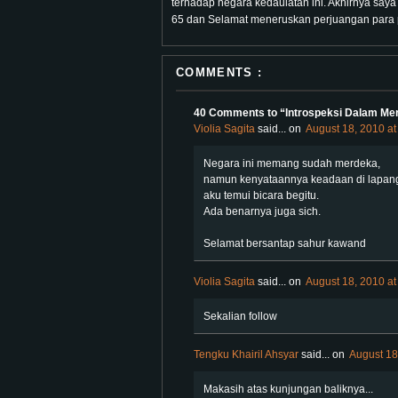
terhadap negara kedaulatan ini. Akhirnya
65 dan Selamat meneruskan perjuangan para 
COMMENTS :
40 Comments to “Introspeksi Dalam Me
Violia Sagita
said...
on
August 18, 2010 at
Negara ini memang sudah merdeka,
namun kenyataannya keadaan di lapang
aku temui bicara begitu.
Ada benarnya juga sich.
Selamat bersantap sahur kawand
Violia Sagita
said...
on
August 18, 2010 at
Sekalian follow
Tengku Khairil Ahsyar
said...
on
August 18
Makasih atas kunjungan baliknya...