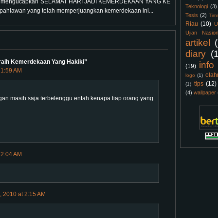
 saya mengucapkan SELAMAT HARI JADI KEMERDEKAAN YANG KE
Teknologi
(3)
pahlawan yang telah memperjuangkan kemerdekaan ini...
Tesis
(2)
Tim
Riau
(10)
U
Ujian Nasion
artikel
diary
(
raih Kemerdekaan Yang Hakiki”
info
(19)
 1:59 AM
olah
logo
(1)
tips
(12)
(1)
(4)
wallpaper
an masih saja terbelenggu entah kenapa tiap orang yang
 2:04 AM
, 2010 at 2:15 AM