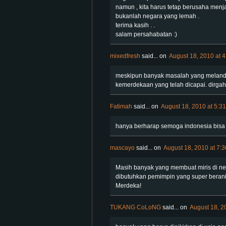
namun , kita harus tetap berusaha menja
bukanlah negara yang lemah .
terima kasih . .
salam persahabatan :)
mixedfresh
said...
on
August 18, 2010 at 
meskipun banyak masalah yang melanda n
kemerdekaan yang telah dicapai. dirga
Fatimah
said...
on
August 18, 2010 at 5:3
hanya berharap semoga indonesia bisa l
mascayo
said...
on
August 18, 2010 at 7:
Masih banyak yang membuat miris di nega
dibutuhkan pemimpin yang super beran
Merdeka!
TUKANG CoLoNG
said...
on
August 18, 2