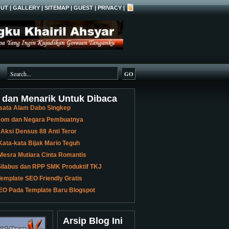
UT
|
GALLERY
|
SITEMAP
|
GUEST
|
PRIVACY
|
 dan Menarik Untuk Dibaca
sata Alam Dabo Singkep
 Bom dan Negara Pembuatnya
 Aksi Densus 88 Anti Teror
ata-kata Bijak Mario Teguh
Mesra Mutiara Cinta Romantis
ilabus dan RPP SMK Produktif TKJ
emplate SEO Friendly Gratis
EO Pada Template Baru Blogspot
Arsip Blog Ini