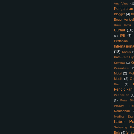
Anti Virus
(1)
Pengajaran
Blogger
(4)
B
Bogor Agricul
Buku Tamu
Curhat
(10)
IPB
(6)
(1)
Pertanian
Internasiona
(18)
Kasus
(
Kata-Kata Bij
K
Kompas
(1)
Pekanbaru
(
Mobil
(2)
Mot
Musik
(2)
Ot
Riau
(1)
Pendidikan
Penemuan
(1
(1)
Peta Sit
Privacy Pol
Ramadhan
Medika Dra
Labor Pe
Selayang Pa
Sila
Bola
(4)