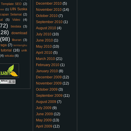
December 2010
(5)
Template SEO
(2)
UIN Suska
nas
(1)
November 2010
(14)
capan Selamat
(2)
October 2010
(7)
al
(5)
Video
(4)
September 2010
(1)
(72)
biodata
(3)
August 2010
(4)
128)
download
July 2010
(10)
(98)
liburan
(3)
June 2010
(1)
raga
(7)
tentangku
May 2010
(10)
tutorial
(16)
unik
April 2010
(5)
(4)
wisata
(6)
March 2010
(21)
February 2010
(1)
January 2010
(8)
December 2009
(12)
November 2009
(12)
October 2009
(3)
September 2009
(11)
August 2009
(7)
July 2009
(9)
June 2009
(12)
May 2009
(13)
April 2009
(12)