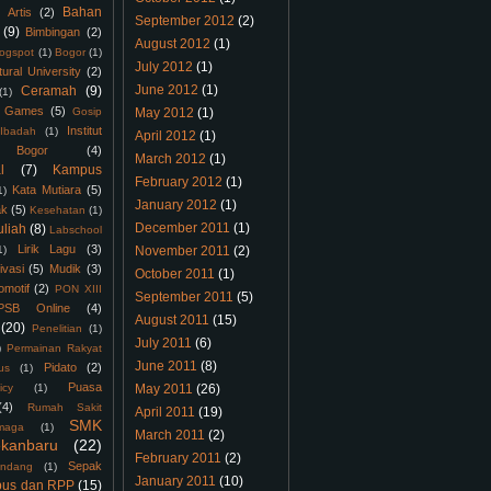
Bahan
Artis
(2)
September 2012
(2)
(9)
Bimbingan
(2)
August 2012
(1)
logspot
(1)
Bogor
(1)
July 2012
(1)
tural University
(2)
June 2012
(1)
Ceramah
(9)
(1)
Games
(5)
Gosip
May 2012
(1)
Institut
Ibadah
(1)
April 2012
(1)
 Bogor
(4)
March 2012
(1)
l
(7)
Kampus
February 2012
(1)
Kata Mutiara
(5)
1)
January 2012
(1)
ak
(5)
Kesehatan
(1)
December 2011
(1)
uliah
(8)
Labschool
Lirik Lagu
(3)
1)
November 2011
(2)
ivasi
(5)
Mudik
(3)
October 2011
(1)
omotif
(2)
PON XIII
September 2011
(5)
PSB Online
(4)
August 2011
(15)
(20)
Penelitian
(1)
July 2011
(6)
)
Permainan Rakyat
June 2011
(8)
Pidato
(2)
us
(1)
Puasa
icy
(1)
May 2011
(26)
(4)
Rumah Sakit
April 2011
(19)
SMK
maga
(1)
March 2011
(2)
kanbaru
(22)
February 2011
(2)
Sepak
ndang
(1)
January 2011
(10)
bus dan RPP
(15)