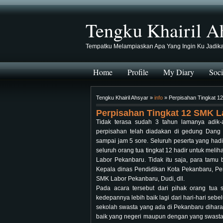
Tengku Khairil A
Tempatku Melampiaskan Apa Yang Ingin Ku Jadik
Home
Profile
My Diary
Soci
Tengku Khairil Ahsyar »
info
» Perpisahan Tingkat 1
Perpisahan Tingkat 12 SMK 
Tidak terasa sudah 3 tahun lamanya adik-
perpisahan telah diadakan di gedung Dang 
sampai jam 5 sore. Seluruh peserta yang hadi
seluruh orang tua tingkat 12 hadir untuk mel
Labor Pekanbaru. Tidak itu saja, para tamu
Kepala dinas Pendidikan Kota Pekanbaru, Pe
SMK Labor Pekanbaru, Dudi, dll.
Pada acara tersebut dari pihak orang tua
kedepannya lebih baik lagi dari hari-hari s
sekolah swasta yang ada di Pekanbaru dihar
baik yang negeri maupun dengan yang swasta. 