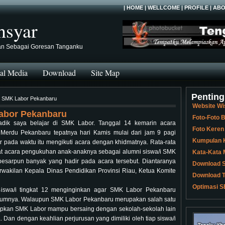
|
HOME
|
WELLCOME
|
PROFILE
|
ABO
hsyar
an Sebagai Goresan Tanganku
al Media
Download
Site Map
Penting
2 SMK Labor Pekanbaru
Website Wi
Labor Pekanbaru
Foto-Foto
adik saya belajar di SMK Labor. Tanggal 14 kemarin acara
Foto Keren
Merdu Pekanbaru tepatnya hari Kamis mulai dari jam 9 pagi
Kumpulan K
r pada waktu itu mengikuti acara dengan khidmatnya. Rata-rata
ihat acara pengukuhan anak-anaknya sebagai alumni siswa/i SMK
Kata-Kata 
 besarpun banyak yang hadir pada acara tersebut. Diantaranya
Download S
rwakilan Kepala Dinas Pendidikan Provinsi Riau, Ketua Komite
Download T
Optimasi S
 siswa/i tingkat 12 menginginkan agar SMK Labor Pekanbaru
ebelumnya. Walaupun SMK Labor Pekanbaru merupakan salah satu
apkan SMK Labor mampu bersaing dengan sekolah-sekolah lain
Dan dengan keahlian perjurusan yang dimiliki oleh tiap siswa/i