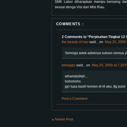
SMK Labor diharapkan mampu bersaing da
sesuai denga Visi dan Misi Riau.
COMMENTS :
2 Comments to “Perpisahan Tingkat 12
the beauty of riau
said...
on
May 20, 2009 
Semoga adek-adeknya sukses semua y
beheppy
said...
on
May 20, 2009 at 7:18 
alhamdulilah...
hohohoho
jgn lupa kasih komen di t4 aku, ttg puisi
Post a Comment
Newer Post