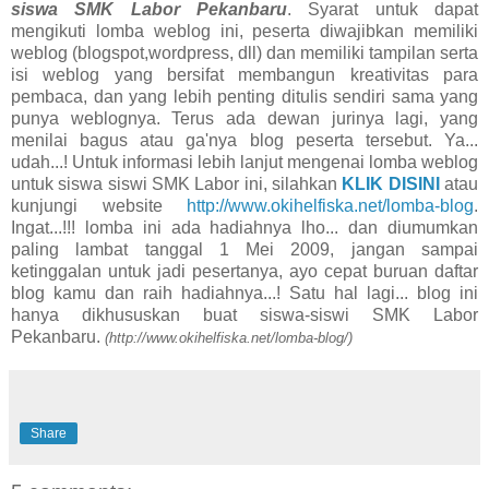
siswa SMK Labor Pekanbaru
. Syarat untuk dapat
mengikuti lomba weblog ini, peserta diwajibkan memiliki
weblog (blogspot,wordpress, dll) dan memiliki tampilan serta
isi weblog yang bersifat membangun kreativitas para
pembaca, dan yang lebih penting ditulis sendiri sama yang
punya weblognya. Terus ada dewan jurinya lagi, yang
menilai bagus atau ga'nya blog peserta tersebut. Ya...
udah...! Untuk informasi lebih lanjut mengenai lomba weblog
untuk siswa siswi SMK Labor ini, silahkan
KLIK DISINI
atau
kunjungi website
http://www.okihelfiska.net/lomba-blog
.
Ingat...!!! lomba ini ada hadiahnya lho... dan diumumkan
paling lambat tanggal 1 Mei 2009, jangan sampai
ketinggalan untuk jadi pesertanya, ayo cepat buruan daftar
blog kamu dan raih hadiahnya...! Satu hal lagi... blog ini
hanya dikhususkan buat siswa-siswi SMK Labor
Pekanbaru.
(http://www.okihelfiska.net/lomba-blog/)
Share