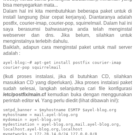
bisa menyegarkan mata...
Dalam hal ini kita membutuhkan beberapa paket untuk di
install langsung (biar cepat kerjanya). Diantaranya adalah
postfix, courier-imap, courier-pop, squirrelmail. Dalam hal ini
saya berasumsi bahwasanya anda telah menginstal
webserver dan dns. Jika belum, silahkan untuk
menginstalnya terlebih dahulu.
Baiklah, adapun cara menginstal paket untuk mail server
adalah :
ayel-blog:~# apt-get install postfix courier-imap 

courier-pop squirrelmail
(Ikuti proses instalasi, jika di butuhkan CD, silahkan
masukkan CD yang diperlukan). Jika proses instalasi paket
sudah selesai, langkah selanjutnya cari file konfigurasi
/etc/postfix/main.cf
kemudian buka dengan menggunakan
perintah editor
vi
. Yang perlu diedit (lihat dibawah ini!):
smtpd_banner = $myhostname ESMTP $ayel-blog.org

myhostname = mail.ayel-blog.org

mydomain = ayel-blog.org

mydestination = ayel-blog.org,mail.ayel-blog.org,

localhost.ayel-blog.org,localhost

mynetworks = 172.28.14.0/24 127.0.0.0/8
