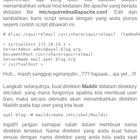
menambahkan virtual host kedalam file apache yang berada
didalam file
/etc/squirrelmail/apache.conf
. Edit dan
tambahkan baris script sesuai dengan yang anda punya
seperti contoh script dibawah ini.
# Alias /squirrelmail /usr/share/squirrelmail  (tambahk
< virtualhost 172.28.14.1 >

ServerAdmin admin@ayel-blog.org

DocumentRoot /usr/share/squirrelmail

ServerName mail.ayel-blog.org

< /virtualhost >
Huh... masih sanggup ngelanjutin...??? hajaaar... aja yel....!!!
Langkah selanjutnya, buat direktori
Maildir
didalam direktory
/etc/skel, yang mana fungsinya apabila kita membuat user
baru maka secara otomatis akan menambahkan direktori
Maildir pada tiap user yang kita buat.
ayel-blog:~# maildirmake /etc/skel/Maildir
Ingat!!! jangan samapai salah dalam membuat nama
direktori tersebut. Nama direktori yang anda buat harus
sesuai dengan nama direktori yang anda tulis pada saat