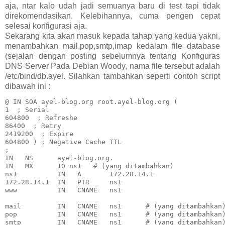
aja, ntar kalo udah jadi semuanya baru di test tapi tidak
direkomendasikan. Kelebihannya, cuma pengen cepat
selesai konfigurasi aja.
Sekarang kita akan masuk kepada tahap yang kedua yakni,
menambahkan mail,pop,smtp,imap kedalam file database
(sejalan dengan posting sebelumnya tentang Konfiguras
DNS Server Pada Debian Woody, nama file tersebut adalah
/etc/bind/db.ayel. Silahkan tambahkan seperti contoh script
dibawah ini :
@ IN SOA ayel-blog.org root.ayel-blog.org (

1  ; Serial

604800  ; Refreshe

86400  ; Retry

2419200  ; Expire

604800 ) ; Negative Cache TTL

;

IN   NS      ayel-blog.org.

IN   MX      10 ns1   # (yang ditambahkan)

ns1          IN   A       172.28.14.1

172.28.14.1  IN   PTR     ns1

www          IN   CNAME   ns1

mail         IN   CNAME   ns1      # (yang ditambahkan)
pop          IN   CNAME   ns1      # (yang ditambahkan)
smtp         IN   CNAME   ns1      # (yang ditambahkan)