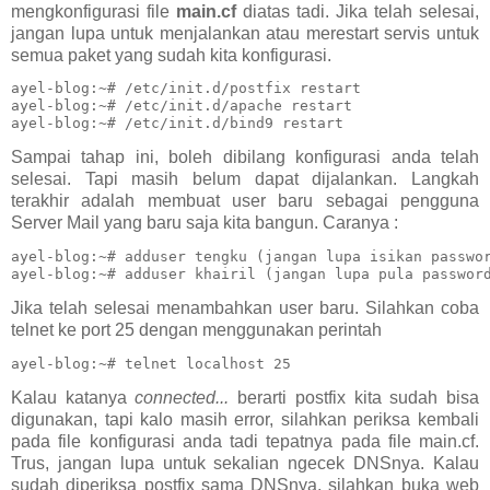
mengkonfigurasi file
main.cf
diatas tadi. Jika telah selesai,
jangan lupa untuk menjalankan atau merestart servis untuk
semua paket yang sudah kita konfigurasi.
ayel-blog:~# /etc/init.d/postfix restart

ayel-blog:~# /etc/init.d/apache restart

ayel-blog:~# /etc/init.d/bind9 restart
Sampai tahap ini, boleh dibilang konfigurasi anda telah
selesai. Tapi masih belum dapat dijalankan. Langkah
terakhir adalah membuat user baru sebagai pengguna
Server Mail yang baru saja kita bangun. Caranya :
ayel-blog:~# adduser tengku (jangan lupa isikan passwor
ayel-blog:~# adduser khairil (jangan lupa pula passwor
Jika telah selesai menambahkan user baru. Silahkan coba
telnet ke port 25 dengan menggunakan perintah
ayel-blog:~# telnet localhost 25
Kalau katanya
connected...
berarti postfix kita sudah bisa
digunakan, tapi kalo masih error, silahkan periksa kembali
pada file konfigurasi anda tadi tepatnya pada file main.cf.
Trus, jangan lupa untuk sekalian ngecek DNSnya. Kalau
sudah diperiksa postfix sama DNSnya, silahkan buka web