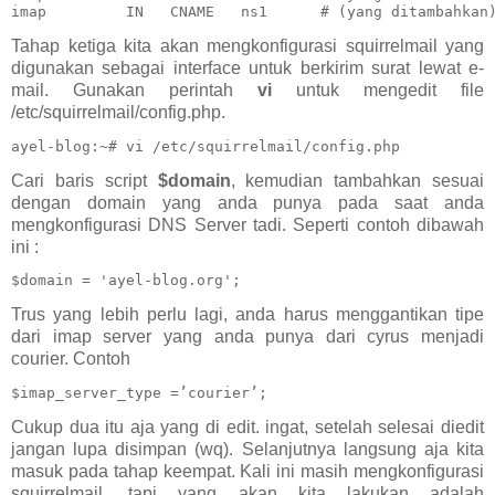
imap         IN   CNAME   ns1      # (yang ditambahkan
Tahap ketiga kita akan mengkonfigurasi squirrelmail yang
digunakan sebagai interface untuk berkirim surat lewat e-
mail. Gunakan perintah
vi
untuk mengedit file
/etc/squirrelmail/config.php.
ayel-blog:~# vi /etc/squirrelmail/config.php
Cari baris script
$domain
, kemudian tambahkan sesuai
dengan domain yang anda punya pada saat anda
mengkonfigurasi DNS Server tadi. Seperti contoh dibawah
ini :
$domain = 'ayel-blog.org';
Trus yang lebih perlu lagi, anda harus menggantikan tipe
dari imap server yang anda punya dari cyrus menjadi
courier. Contoh
$imap_server_type =’courier’;
Cukup dua itu aja yang di edit. ingat, setelah selesai diedit
jangan lupa disimpan (wq). Selanjutnya langsung aja kita
masuk pada tahap keempat. Kali ini masih mengkonfigurasi
squirrelmail, tapi yang akan kita lakukan adalah