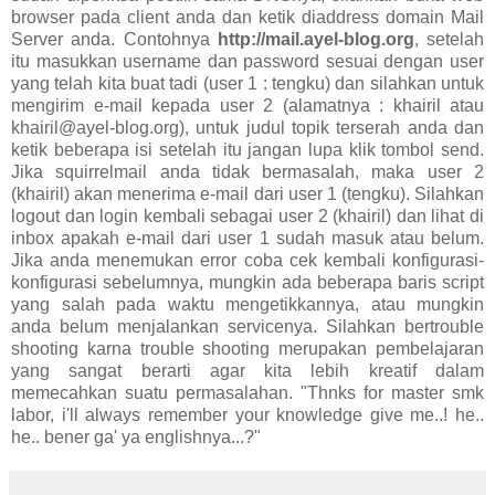
browser pada client anda dan ketik diaddress domain Mail
Server anda. Contohnya
http://mail.ayel-blog.org
, setelah
itu masukkan username dan password sesuai dengan user
yang telah kita buat tadi (user 1 : tengku) dan silahkan untuk
mengirim e-mail kepada user 2 (alamatnya : khairil atau
khairil@ayel-blog.org), untuk judul topik terserah anda dan
ketik beberapa isi setelah itu jangan lupa klik tombol send.
Jika squirrelmail anda tidak bermasalah, maka user 2
(khairil) akan menerima e-mail dari user 1 (tengku). Silahkan
logout dan login kembali sebagai user 2 (khairil) dan lihat di
inbox apakah e-mail dari user 1 sudah masuk atau belum.
Jika anda menemukan error coba cek kembali konfigurasi-
konfigurasi sebelumnya, mungkin ada beberapa baris script
yang salah pada waktu mengetikkannya, atau mungkin
anda belum menjalankan servicenya. Silahkan bertrouble
shooting karna trouble shooting merupakan pembelajaran
yang sangat berarti agar kita lebih kreatif dalam
memecahkan suatu permasalahan. "Thnks for master smk
labor, i'll always remember your knowledge give me..! he..
he.. bener ga' ya englishnya...?"