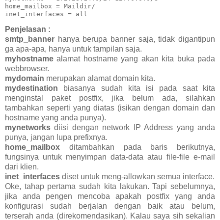
home_mailbox = Maildir/

inet_interfaces = all
Penjelasan :
smtp_banner
hanya berupa banner saja, tidak digantipun
ga apa-apa, hanya untuk tampilan saja.
myhostname
alamat hostname yang akan kita buka pada
webbrowser.
mydomain
merupakan alamat domain kita.
mydestination
biasanya sudah kita isi pada saat kita
menginstal paket postfix, jika belum ada, silahkan
tambahkan seperti yang diatas (isikan dengan domain dan
hostname yang anda punya).
mynetworks
diisi dengan network IP Address yang anda
punya, jangan lupa prefixnya.
home_mailbox
ditambahkan pada baris berikutnya,
fungsinya untuk menyimpan data-data atau file-file e-mail
dari klien.
inet_interfaces
diset untuk meng-allowkan semua interface.
Oke, tahap pertama sudah kita lakukan. Tapi sebelumnya,
jika anda pengen mencoba apakah postfix yang anda
konfigurasi sudah berjalan dengan baik atau belum,
terserah anda (direkomendasikan). Kalau saya sih sekalian