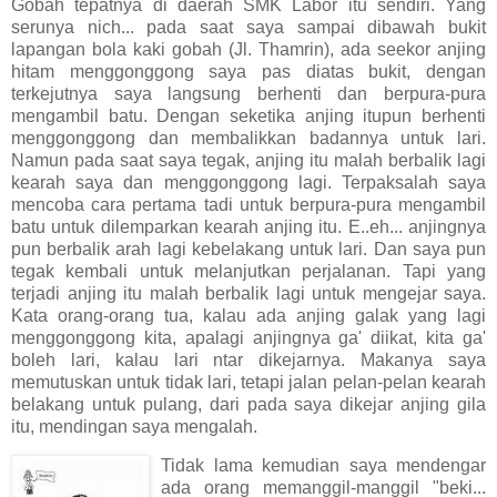
Gobah tepatnya di daerah SMK Labor itu sendiri. Yang
serunya nich... pada saat saya sampai dibawah bukit
lapangan bola kaki gobah (Jl. Thamrin), ada seekor anjing
hitam menggonggong saya pas diatas bukit, dengan
terkejutnya saya langsung berhenti dan berpura-pura
mengambil batu. Dengan seketika anjing itupun berhenti
menggonggong dan membalikkan badannya untuk lari.
Namun pada saat saya tegak, anjing itu malah berbalik lagi
kearah saya dan menggonggong lagi. Terpaksalah saya
mencoba cara pertama tadi untuk berpura-pura mengambil
batu untuk dilemparkan kearah anjing itu. E..eh... anjingnya
pun berbalik arah lagi kebelakang untuk lari. Dan saya pun
tegak kembali untuk melanjutkan perjalanan. Tapi yang
terjadi anjing itu malah berbalik lagi untuk mengejar saya.
Kata orang-orang tua, kalau ada anjing galak yang lagi
menggonggong kita, apalagi anjingnya ga' diikat, kita ga'
boleh lari, kalau lari ntar dikejarnya. Makanya saya
memutuskan untuk tidak lari, tetapi jalan pelan-pelan kearah
belakang untuk pulang, dari pada saya dikejar anjing gila
itu, mendingan saya mengalah.
Tidak lama kemudian saya mendengar
ada orang memanggil-manggil "beki...